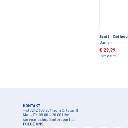
Scott
·
Defined 
Damen
€ 29,99
UVP*
€ 39,99
KONTAKT
+43 7242 600 204 (zum Ortstarif)
Mo. – Fr. 08:00 – 20:00 Uhr
service.eshop
@
intersport.at
FOLGE UNS