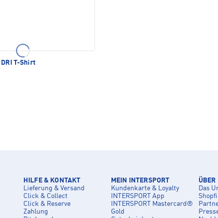
DRI T-Shirt
HILFE & KONTAKT
MEIN INTERSPORT
ÜBER
Lieferung & Versand
Kundenkarte & Loyalty
Das U
Click & Collect
INTERSPORT App
Shopf
Click & Reserve
INTERSPORT Mastercard®
Partn
Zahlung
Gold
Press