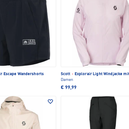
ir Escape Wandershorts
Scott
·
Explorair Light Windjacke mi
Damen
€ 99,99