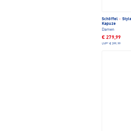
Schöffel
·
Styl
Kapuze
Damen
€ 279,99
UVP*
€ 399,99