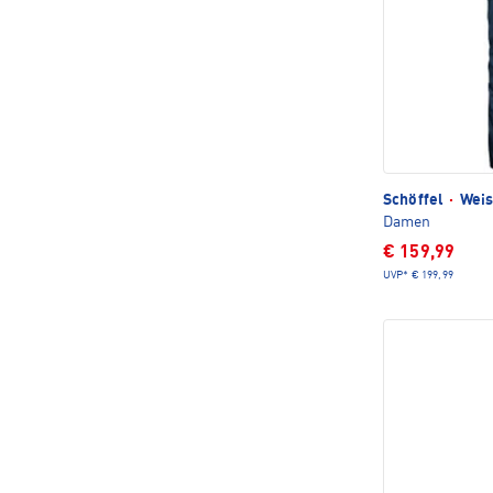
Schöffel
·
Weis
Damen
€ 159,99
UVP*
€ 199,99