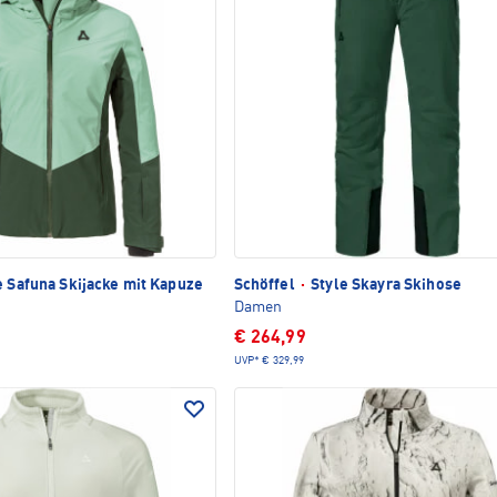
e Safuna Skijacke mit Kapuze
Schöffel
·
Style Skayra Skihose
Damen
€ 264,99
UVP*
€ 329,99