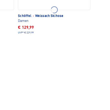
Schöffel
·
Weissach Skihose
Damen
€ 129,99
UVP*
€ 229,99