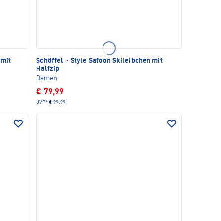
 mit
Schöffel
·
Style Safoon Skileibchen mit
Halfzip
Damen
€ 79,99
UVP*
€ 99,99