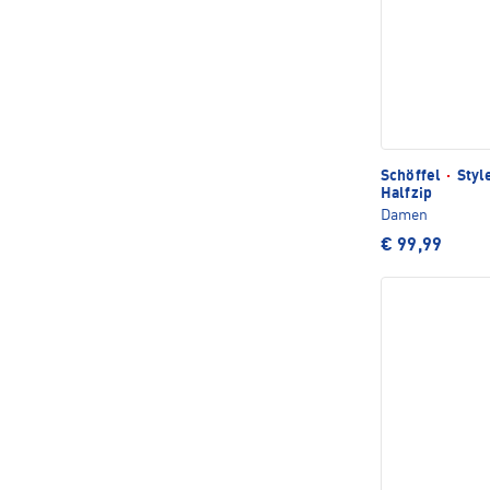
Schöffel
·
Styl
Halfzip
Damen
€ 99,99