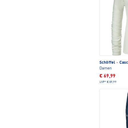
Schöffel
·
Casc
Damen
€ 69,99
UVP*
€ 89,99