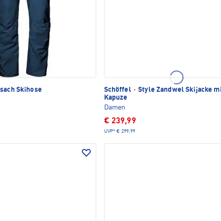
sach Skihose
Schöffel
·
Style Zandwel Skijacke m
Kapuze
Damen
€ 239,99
UVP*
€ 299,99