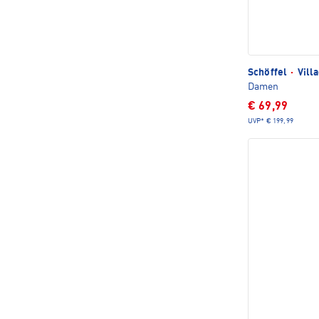
Schöffel
·
Vill
Damen
€ 69,99
UVP*
€ 199,99