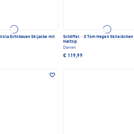
irola Echtdauen Skijacke mit
Schöffel
·
X Tom Hegen Skileibchen
Halfzip
Damen
€ 119,99