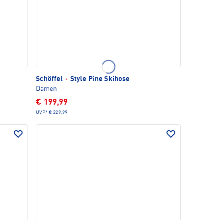
Schöffel
·
Style Pine Skihose
Damen
€ 199,99
UVP*
€ 229,99