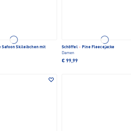
e Safoon Skileibchen mit
Schöffel
·
Pine Fleecejacke
Damen
€ 99,99