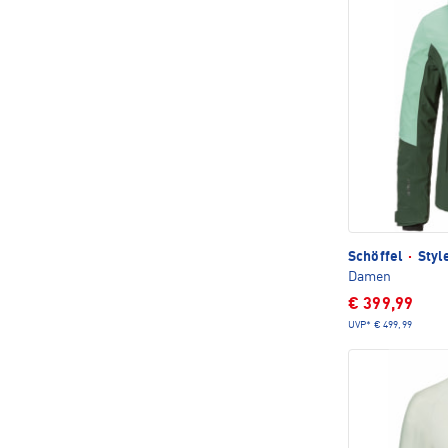
Schöffel
·
Styl
Damen
€ 399,99
UVP*
€ 499,99