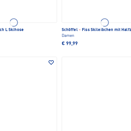
ach L Skihose
Schöffel
·
Fiss Skileibchen mit Half
Damen
€ 99,99