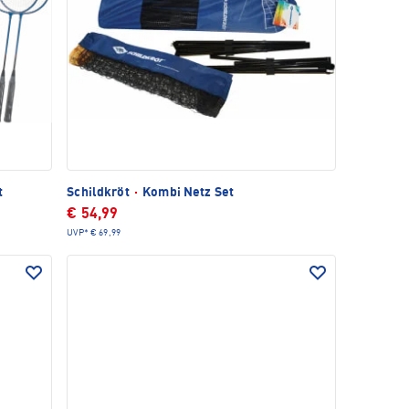
t
Schildkröt
·
Kombi Netz Set
€ 54,99
UVP*
€ 69,99