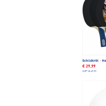
Schildkröt
·
Ho
€ 29,99
UVP*
€ 49,99