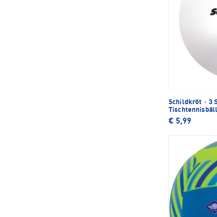
Schildkröt
·
3 
Tischtennisbäl
€ 5,99