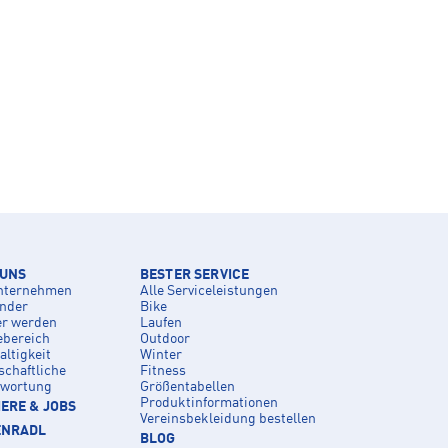
 UNS
BESTER SERVICE
nternehmen
Alle Serviceleistungen
inder
Bike
er werden
Laufen
ebereich
Outdoor
ltigkeit
Winter
schaftliche
Fitness
twortung
Größentabellen
Produktinformationen
ERE & JOBS
Vereinsbekleidung bestellen
ENRADL
BLOG