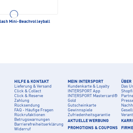
lash Mini-Beachvolleyball
HILFE & KONTAKT
MEIN INTERSPORT
ÜBER
Lieferung & Versand
Kundenkarte & Loyalty
Das U
Click & Collect
INTERSPORT App
Shopf
Click & Reserve
INTERSPORT Mastercard®
Partn
Zahlung
Gold
Press
Rücksendung
Gutscheinkarte
Nachha
FAQ - Häufige Fragen
Gewinnspiele
Gesell
Rückrufaktionen
Zufriedenheitsgarantie
Veran
Betrugswarnungen
AKTUELLE WERBUNG
KARRI
Barrierefreiheitserklärung
PROMOTIONS & COUPONS
FIRM
Widerruf