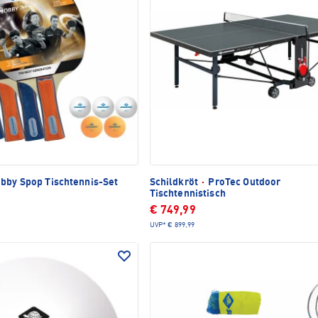
bby Spop Tischtennis-Set
Schildkröt
·
ProTec Outdoor
Tischtennistisch
€ 749,99
UVP*
€ 899,99