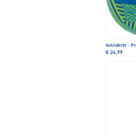
Schildkröt
·
Pr
€ 24,99