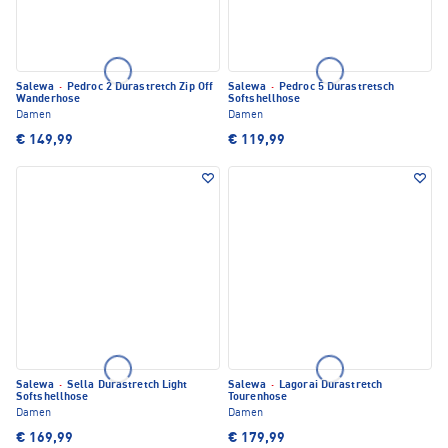
Salewa
·
Pedroc 2 Durastretch Zip Off
Salewa
·
Pedroc 5 Durastretsch
Wanderhose
Softshellhose
Damen
Damen
€ 149,99
€ 119,99
Salewa
·
Sella Durastretch Light
Salewa
·
Lagorai Durastretch
Softshellhose
Tourenhose
Damen
Damen
€ 169,99
€ 179,99