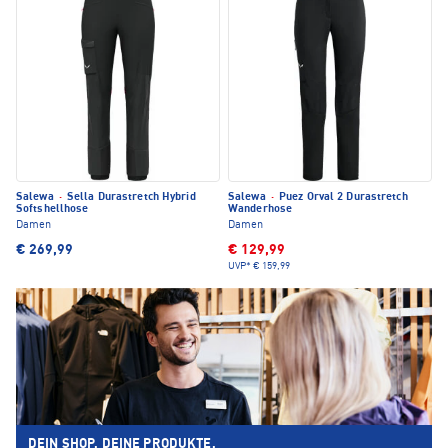
Salewa
·
Sella Durastretch Hybrid
Salewa
·
Puez Orval 2 Durastretch
Softshellhose
Wanderhose
Damen
Damen
€ 269,99
€ 129,99
UVP*
€ 159,99
DEIN SHOP. DEINE PRODUKTE.