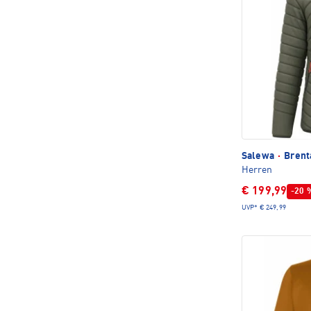
Salewa
·
Brent
Herren
€ 199,99
-20 
UVP*
€ 249,99