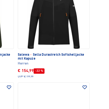
njacke
Salewa
·
Sella Durastretch Softshelljacke
mit Kapuze
Herren
€ 154,99
-22 %
UVP*
€ 199,99