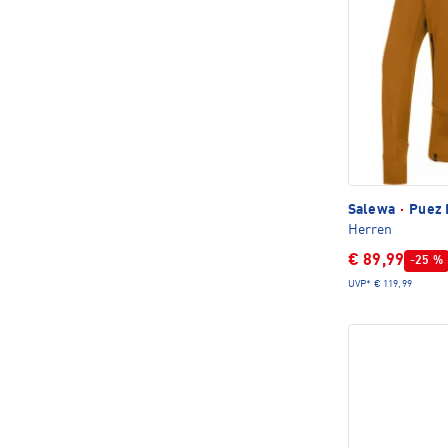
Salewa
·
Puez P
Herren
€ 89,99
-25 %
UVP*
€ 119,99