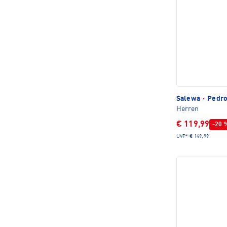
Salewa
·
Pedroc
Herren
€ 119,99
-20 
UVP*
€ 149,99