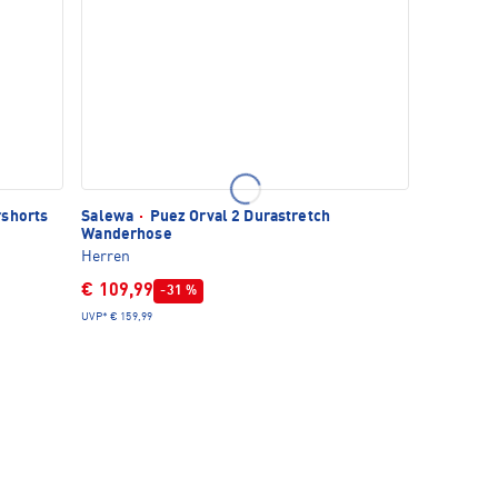
rshorts
Salewa
·
Puez Orval 2 Durastretch
Wanderhose
Herren
€ 109,99
-31 %
UVP*
€ 159,99