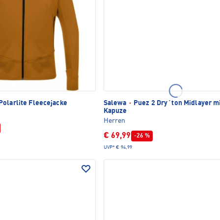
olarlite Fleecejacke
Salewa
·
Puez 2 Dry´ton Midlayer m
Kapuze
Herren
€ 69,99
-26 %
UVP*
€ 94,99