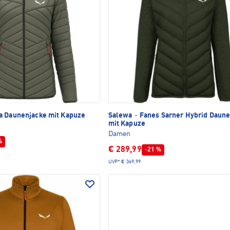
a Daunenjacke mit Kapuze
Salewa
·
Fanes Sarner Hybrid Daune
mit Kapuze
Damen
%
€ 289,99
-21 %
UVP*
€ 369,99