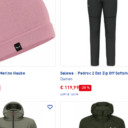
Merino Haube
Salewa
·
Pedroc 2 Dst Zip Off Softs
Damen
€ 119,99
-20 %
UVP*
€ 149,99