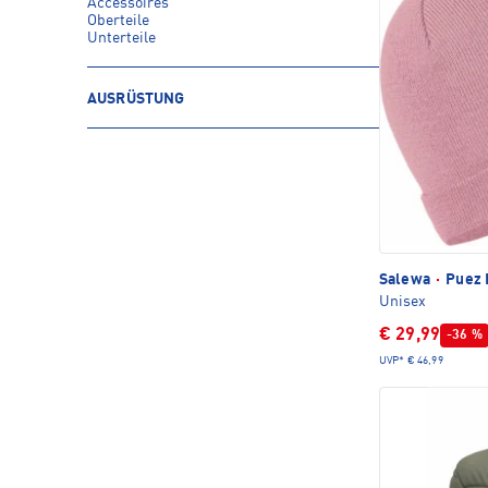
Accessoires
Oberteile
Unterteile
AUSRÜSTUNG
Salewa
·
Puez 
Unisex
€ 29,99
-36 %
UVP*
€ 46,99