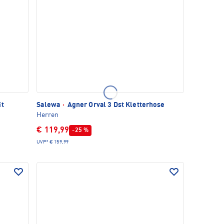
it
Salewa
·
Agner Orval 3 Dst Kletterhose
Herren
€ 119,99
-25 %
UVP*
€ 159,99