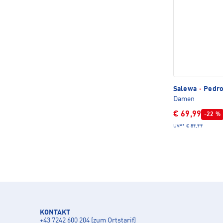
Salewa
·
Pedro
Damen
€ 69,99
-22 %
UVP*
€ 89,99
KONTAKT
+43 7242 600 204 (zum Ortstarif)