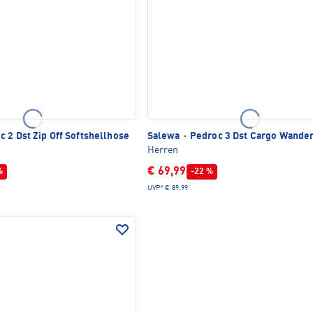
 2 Dst Zip Off Softshellhose
Salewa
·
Pedroc 3 Dst Cargo Wande
Herren
€ 69,99
%
-22 %
UVP*
€ 89,99