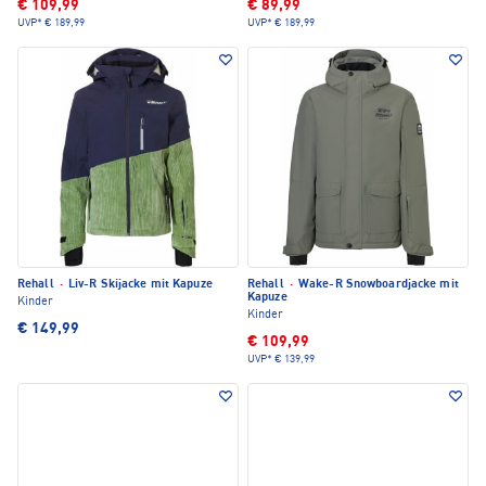
€ 109,99
€ 89,99
UVP*
€ 189,99
UVP*
€ 189,99
Rehall
·
Liv-R Skijacke mit Kapuze
Rehall
·
Wake-R Snowboardjacke mit
Kapuze
Kinder
Kinder
€ 149,99
€ 109,99
UVP*
€ 139,99