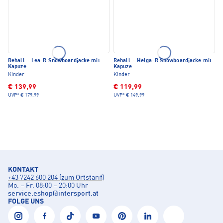
Rehall
·
Lea-R Snowboardjacke mit
Rehall
·
Helga-R Snowboardjacke mit
Kapuze
Kapuze
Kinder
Kinder
€ 139,99
€ 119,99
UVP*
€ 179,99
UVP*
€ 149,99
KONTAKT
+43 7242 600 204 (zum Ortstarif)
Mo. – Fr. 08:00 – 20:00 Uhr
service.eshop
@
intersport.at
FOLGE UNS