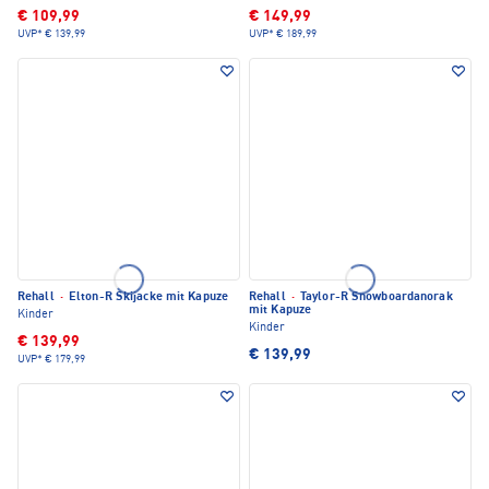
€ 109,99
€ 149,99
UVP*
€ 139,99
UVP*
€ 189,99
Rehall
·
Elton-R Skijacke mit Kapuze
Rehall
·
Taylor-R Snowboardanorak
mit Kapuze
Kinder
Kinder
€ 139,99
€ 139,99
UVP*
€ 179,99