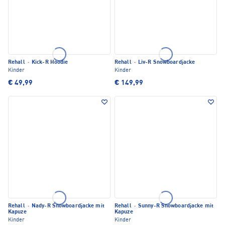
Rehall
·
Kick-R Hoodie
Rehall
·
Liv-R Snowboardjacke
Kinder
Kinder
€ 49,99
€ 149,99
Rehall
·
Nady-R Snowboardjacke mit
Rehall
·
Sunny-R Snowboardjacke mit
Kapuze
Kapuze
Kinder
Kinder