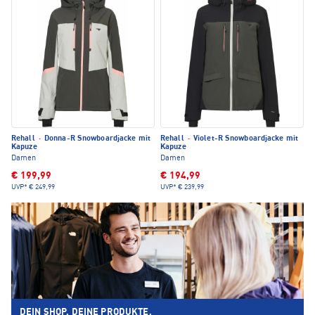
Rehall
·
Donna-R Snowboardjacke mit
Rehall
·
Violet-R Snowboardjacke mit
Kapuze
Kapuze
Damen
Damen
€ 199,99
€ 194,99
UVP*
€ 249,99
UVP*
€ 239,99
DEIN SHOP. DEINE PRODUKTE.