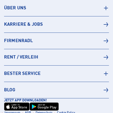
ÜBER UNS
KARRIERE & JOBS
FIRMENRADL
RENT / VERLEIH
BESTER SERVICE
BLOG
JETZT APP DOWNLOADEN!
Laden im
Jetzt bei
App Store
Google Play
Impressum
AGB
Datenschutz
Cookie Policy