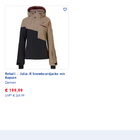
Rehall
·
Julia-R Snowboardjacke mit
Kapuze
Damen
€ 199,99
UVP*
€ 249,99