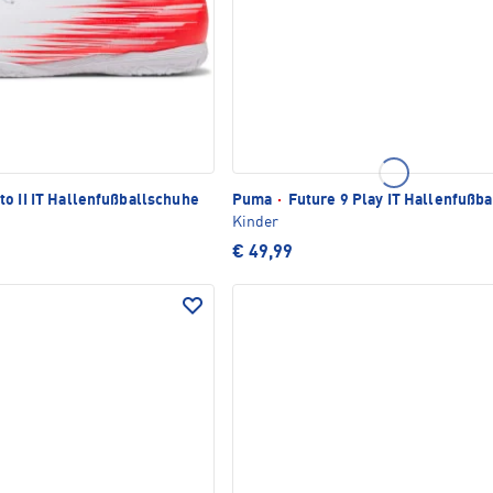
to II IT Hallenfußballschuhe
Puma
·
Future 9 Play IT Hallenfußb
Kinder
€ 49,99