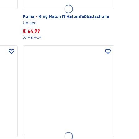
Puma
·
King Match IT Hallenfußballschuhe
Unisex
€ 64,99
UVP*
€ 79,99