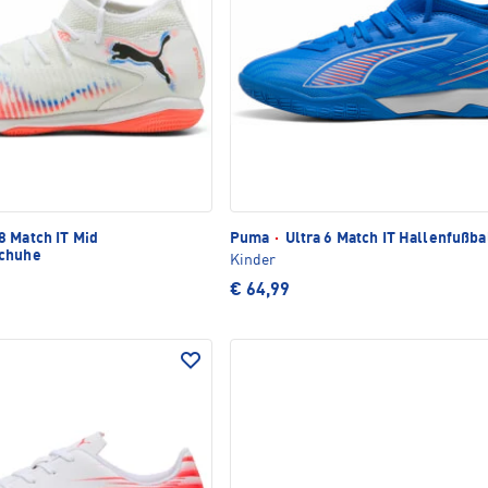
8 Match IT Mid
Puma
·
Ultra 6 Match IT Hallenfußb
schuhe
Kinder
€ 64,99