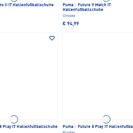
to II IT Hallenfußballschuhe
Puma
·
Future 9 Match IT
Hallenfußballschuhe
Unisex
€ 94,99
8 Play IT Hallenfußballschuhe
Puma
·
Future 8 Play IT Hallenfußb
Kinder