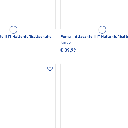
to II IT Hallenfußballschuhe
Puma
·
Attacanto II IT Hallenfußbal
Kinder
€ 39,99