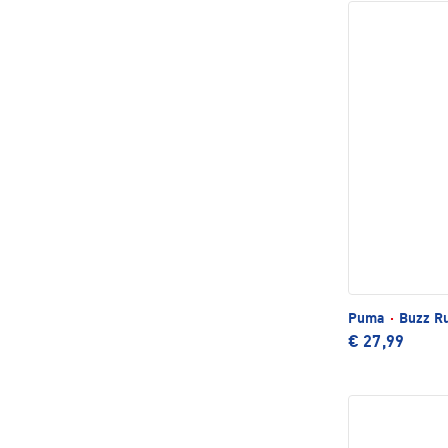
Puma
·
Buzz R
€ 27,99