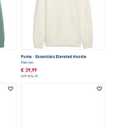
Puma
·
Essentials Elevated Hoodie
Herren
€ 39,99
UVP*
€ 54,99