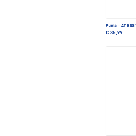
Puma
·
AT ESS 
€ 35,99