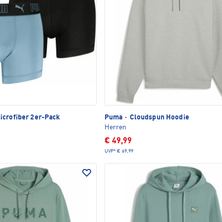
icrofiber 2er-Pack
Puma
·
Cloudspun Hoodie
Herren
€ 49,99
UVP*
€ 69,99