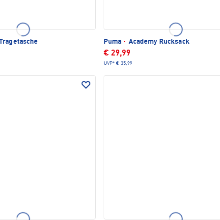
Tragetasche
Puma
·
Academy Rucksack
€ 29,99
UVP*
€ 35,99