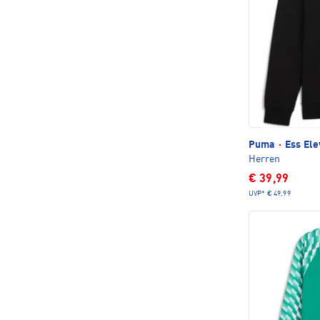
Puma
·
Ess Ele
Herren
€ 39,99
UVP*
€ 49,99