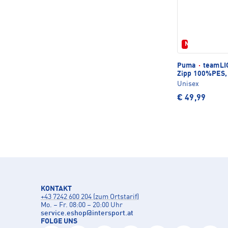
Neu
Puma
·
teamLIG
Zipp 100%PES,
Unisex
€ 49,99
KONTAKT
+43 7242 600 204 (zum Ortstarif)
Mo. – Fr. 08:00 – 20:00 Uhr
service.eshop
@
intersport.at
FOLGE UNS