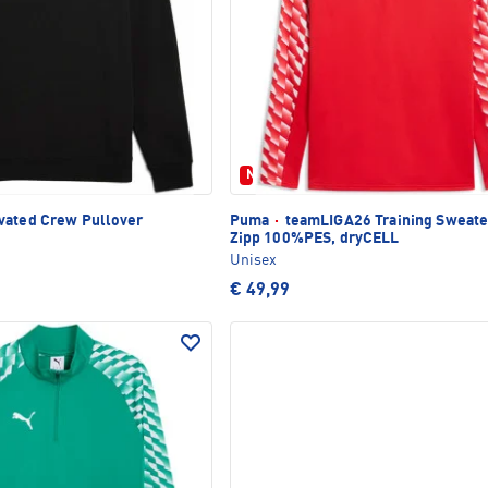
Neu
vated Crew Pullover
Puma
·
teamLIGA26 Training Sweate
Zipp 100%PES, dryCELL
Unisex
€ 49,99