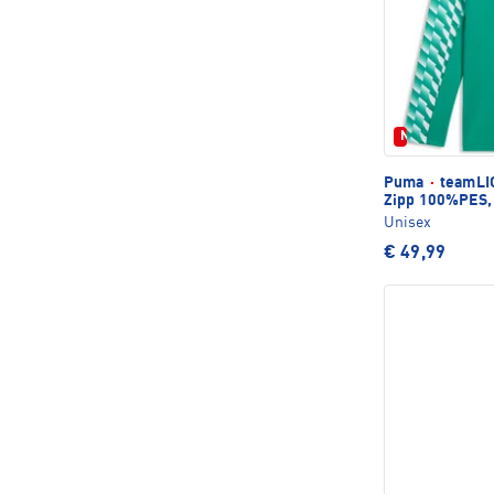
Neu
Puma
·
teamLIG
Zipp 100%PES,
Unisex
€ 49,99