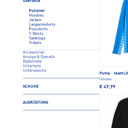
Oberteile
Pullover
Hoodies
Jacken
Langarmshirts
Poloshirts
T-Shirts
Tanktops
Trikots
Accessoires
Anzüge & Overalls
Bademode
Unterteile
Unterwäsche
Puma
·
teamLIG
Unisex
SCHUHE
€ 49,99
AUSRÜSTUNG