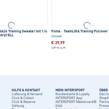
A26 Training Sweater mit 1/4
Puma
·
TeamLIGA Training Pullover
 dryCELL
Unisex
€ 39,99
UVP*
€ 44,99
HILFE & KONTAKT
MEIN INTERSPORT
ÜBER
Lieferung & Versand
Kundenkarte & Loyalty
Das U
Click & Collect
INTERSPORT App
Shopf
Click & Reserve
INTERSPORT Mastercard®
Partn
Zahlung
Gold
Press