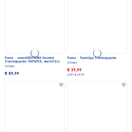
Puma
·
teamADDITIONS Hooded
Puma
·
Teamliga Trainingsjacke
Trainingsjacke 100%PES, warmCELL
Unisex
Unisex
€ 39,99
€ 89,99
UVP*
€ 49,99