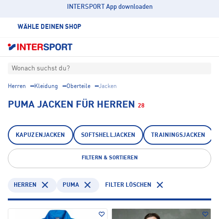
INTERSPORT App downloaden
WÄHLE DEINEN SHOP
Wonach suchst du?
Herren
Kleidung
Oberteile
Jacken
PUMA JACKEN FÜR HERREN
28
KAPUZENJACKEN
SOFTSHELLJACKEN
TRAININGSJACKEN
FILTERN & SORTIEREN
HERREN
PUMA
FILTER LÖSCHEN