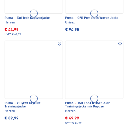
Puma
·
Tad Tech Kapuzenjacke
Puma
·
ÖFB Pumatech Woven Jacke
Herren
Unisex
€ 44,99
€ 94,95
UVP*
€ 64,99
Puma
·
x Hyrox Dryelite
Puma
·
TAD ESSENTIALS AOP
Trainingsjacke
Trainingsjacke mit Kapuze
Herren
Herren
€ 89,99
€ 49,99
UVP*
€ 64,99