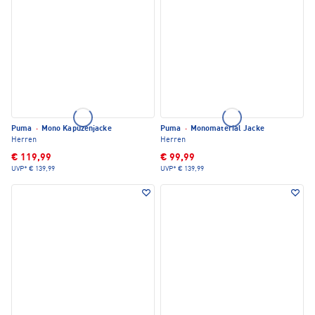
Puma
·
Mono Kapuzenjacke
Puma
·
Monomaterial Jacke
Herren
Herren
€ 119,99
€ 99,99
UVP*
€ 139,99
UVP*
€ 139,99