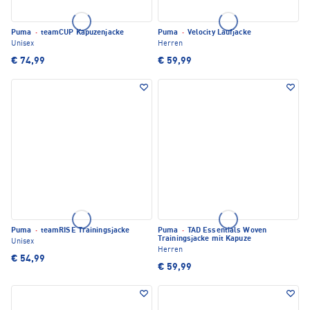
Puma
·
teamCUP Kapuzenjacke
Puma
·
Velocity Laufjacke
Unisex
Herren
€ 74,99
€ 59,99
Puma
·
teamRISE Trainingsjacke
Puma
·
TAD Essentials Woven
Trainingsjacke mit Kapuze
Unisex
Herren
€ 54,99
€ 59,99