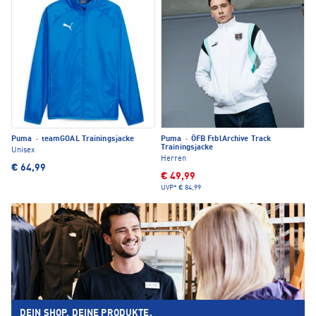
Puma
·
teamGOAL Trainingsjacke
Puma
·
ÖFB FtblArchive Track
Trainingsjacke
Unisex
Herren
€ 64,99
€ 49,99
UVP*
€ 84,99
DEIN SHOP. DEINE PRODUKTE.