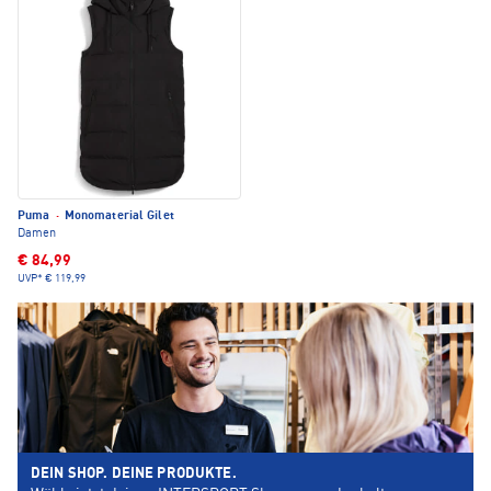
Puma
·
Monomaterial Gilet
Damen
€ 84,99
UVP*
€ 119,99
DEIN SHOP. DEINE PRODUKTE.