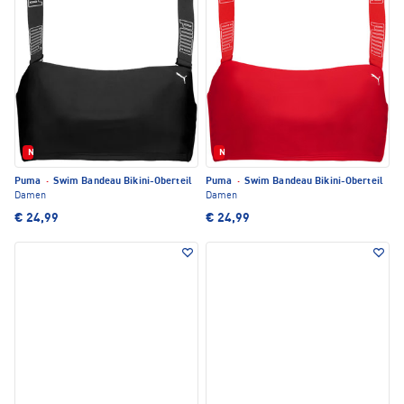
Neu
Neu
Puma
·
Swim Bandeau Bikini-Oberteil
Puma
·
Swim Bandeau Bikini-Oberteil
Damen
Damen
€ 24,99
€ 24,99