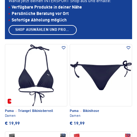
Wähle jetzt deinen INTERSPORT Shop aus und erhalte:
Verfügbare Produkte in deiner Nähe
Persönliche Beratung vor Ort
Sofortige Abholung möglich
SHOP AUSWÄHLEN UND PRODUKTE ANZEIGEN
Neu
Puma
·
Triangel Bikinioberteil
Puma
·
Bikinihose
Damen
Damen
€ 19,99
€ 19,99