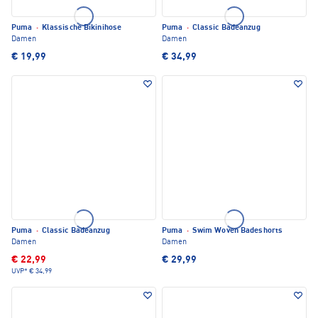
Puma
·
Klassische Bikinihose
Puma
·
Classic Badeanzug
Damen
Damen
€ 19,99
€ 34,99
Puma
·
Classic Badeanzug
Puma
·
Swim Woven Badeshorts
Damen
Damen
€ 22,99
€ 29,99
UVP*
€ 34,99