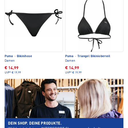
Puma
·
Bikinihose
Puma
·
Triangel Bikinioberteil
Damen
Damen
€ 14,99
€ 14,99
UVP*
€ 19,99
UVP*
€ 19,99
DEIN SHOP. DEINE PRODUKTE.