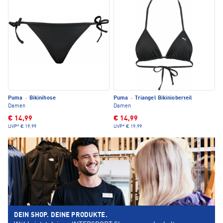
Puma
·
Bikinihose
Puma
·
Triangel Bikinioberteil
Damen
Damen
€ 14,99
€ 14,99
UVP*
€ 19,99
UVP*
€ 19,99
DEIN SHOP. DEINE PRODUKTE.