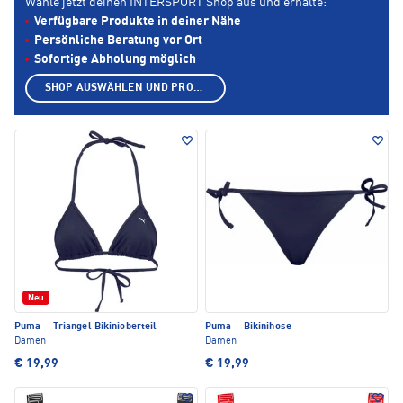
Wähle jetzt deinen INTERSPORT Shop aus und erhalte:
Verfügbare Produkte in deiner Nähe
Persönliche Beratung vor Ort
Sofortige Abholung möglich
SHOP AUSWÄHLEN UND PRODUKTE ANZEIGEN
Neu
Puma
·
Triangel Bikinioberteil
Puma
·
Bikinihose
Damen
Damen
€ 19,99
€ 19,99