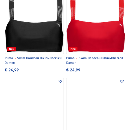
Neu
Neu
Puma
·
Swim Bandeau Bikini-Oberteil
Puma
·
Swim Bandeau Bikini-Oberteil
Damen
Damen
€ 24,99
€ 24,99