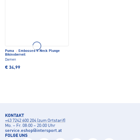
Puma
·
Embossed V-Neck Plunge
Bikinoberteil
Damen
€ 34,99
KONTAKT
+43 7242 600 204 (zum Ortstarif)
Mo. – Fr. 08:00 – 20:00 Uhr
service.eshop
@
intersport.at
FOLGE UNS