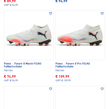
€ 89,99
€ 94,99
UVP*
€ 94,99
Puma
·
Future 8 Match FG/AG
Puma
·
Future 8 Pro FG/AG
Fußballschuhe
Fußballschuhe
Herren
Herren
€ 74,99
€ 109,99
UVP*
€ 94,99
UVP*
€ 139,99