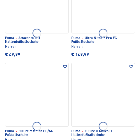
Puma
·
Attacanto II IT
Puma
·
Ultra Nitro 7 Pro FG
Hallenfußballschuhe
Fußballschuhe
Herren
Herren
€ 49,99
€ 149,99
Puma
·
Future 9 Match FG/AG
Puma
·
Future 8 Match IT
Fußballschuhe
Hallenfußballschuhe