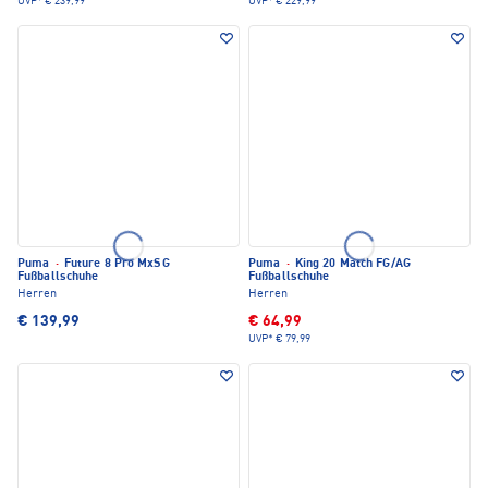
UVP*
€ 239,99
UVP*
€ 229,99
Puma
·
Future 8 Pro MxSG
Puma
·
King 20 Match FG/AG
Fußballschuhe
Fußballschuhe
Herren
Herren
€ 139,99
€ 64,99
UVP*
€ 79,99