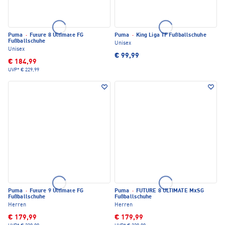
Puma
·
Future 8 Ultimate FG
Puma
·
King Liga TF Fußballschuhe
Fußballschuhe
Unisex
Unisex
€ 99,99
€ 184,99
UVP*
€ 229,99
Puma
·
Future 9 Ultimate FG
Puma
·
FUTURE 8 ULTIMATE MxSG
Fußballschuhe
Fußballschuhe
Herren
Herren
€ 179,99
€ 179,99