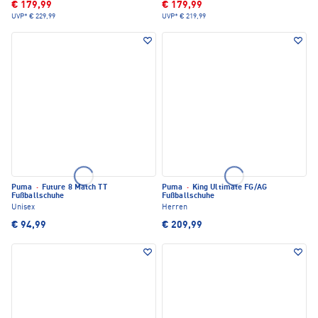
€ 179,99
€ 179,99
UVP*
€ 229,99
UVP*
€ 219,99
Puma
·
Future 8 Match TT
Puma
·
King Ultimate FG/AG
Fußballschuhe
Fußballschuhe
Unisex
Herren
€ 94,99
€ 209,99