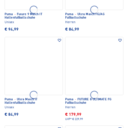
Puma
·
Future 9 Match IT
Puma
·
Ultra Match FG/AG
Hallenfußballschuhe
Fußballschuhe
Unisex
Herren
€ 94,99
€ 84,99
Puma
·
Ultra Match IT
Puma
·
FUTURE 8 ULTIMATE FG
Hallenfußballschuhe
Fußballschuhe
Unisex
Herren
€ 84,99
€ 179,99
UVP*
€ 229,99