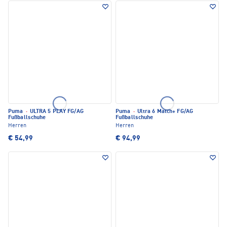
Puma
·
ULTRA 5 PLAY FG/AG
Puma
·
Ultra 6 Match+ FG/AG
Fußballschuhe
Fußballschuhe
Herren
Herren
€ 54,99
€ 94,99