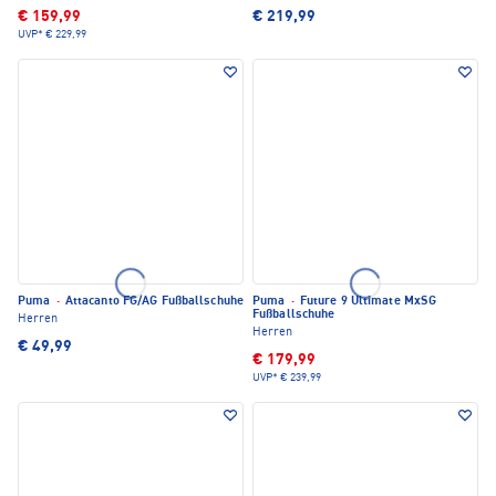
€ 159,99
€ 219,99
UVP*
€ 229,99
Puma
·
Attacanto FG/AG Fußballschuhe
Puma
·
Future 9 Ultimate MxSG
Fußballschuhe
Herren
Herren
€ 49,99
€ 179,99
UVP*
€ 239,99