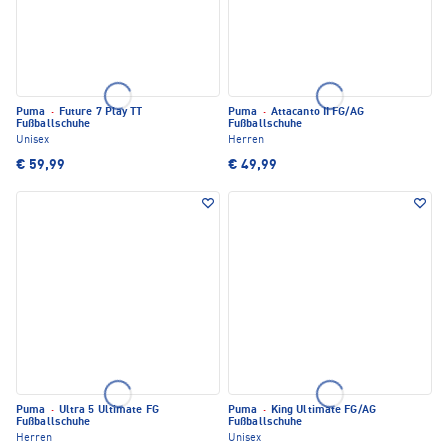
Puma
·
Future 7 Play TT
Puma
·
Attacanto II FG/AG
Fußballschuhe
Fußballschuhe
Unisex
Herren
€ 59,99
€ 49,99
Puma
·
Ultra 5 Ultimate FG
Puma
·
King Ultimate FG/AG
Fußballschuhe
Fußballschuhe
Herren
Unisex