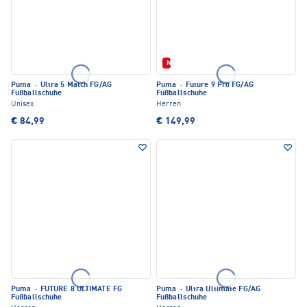
Neu
Puma
·
Ultra 5 Match FG/AG
Puma
·
Future 9 Pro FG/AG
Fußballschuhe
Fußballschuhe
Unisex
Herren
€ 84,99
€ 149,99
Puma
·
FUTURE 8 ULTIMATE FG
Puma
·
Ultra Ultimate FG/AG
Fußballschuhe
Fußballschuhe