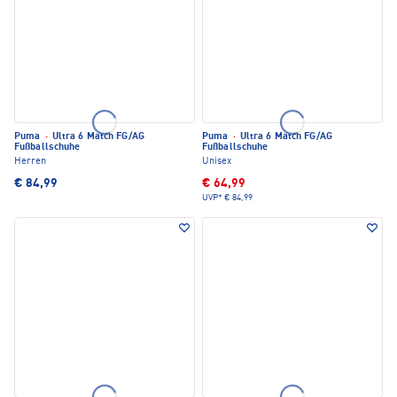
Puma
·
Ultra 6 Match FG/AG
Puma
·
Ultra 6 Match FG/AG
Fußballschuhe
Fußballschuhe
Herren
Unisex
€ 84,99
€ 64,99
UVP*
€ 84,99