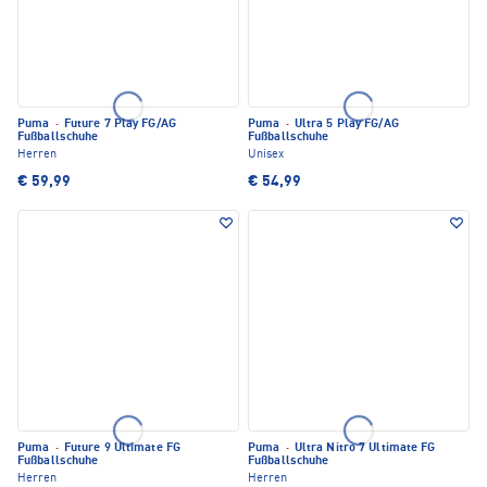
Puma
·
Future 7 Play FG/AG
Puma
·
Ultra 5 Play FG/AG
Fußballschuhe
Fußballschuhe
Herren
Unisex
€ 59,99
€ 54,99
Puma
·
Future 9 Ultimate FG
Puma
·
Ultra Nitro 7 Ultimate FG
Fußballschuhe
Fußballschuhe
Herren
Herren