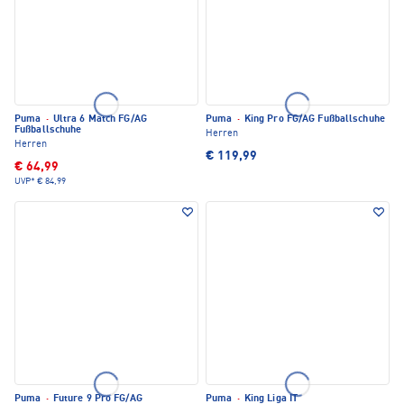
Puma
·
Ultra 6 Match FG/AG
Puma
·
King Pro FG/AG Fußballschuhe
Fußballschuhe
Herren
Herren
€ 119,99
€ 64,99
UVP*
€ 84,99
Puma
·
Future 9 Pro FG/AG
Puma
·
King Liga IT