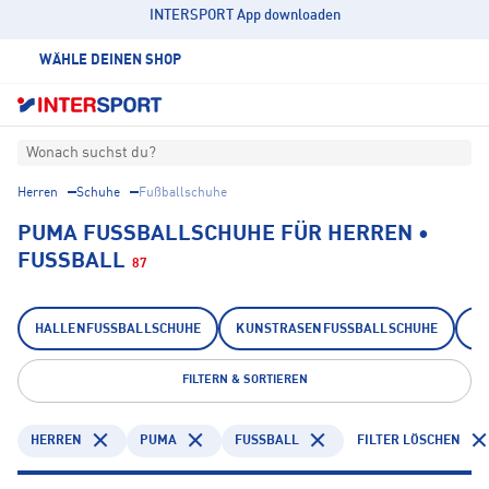
INTERSPORT App downloaden
WÄHLE DEINEN SHOP
Wonach suchst du?
Herren
Schuhe
Fußballschuhe
PUMA FUSSBALLSCHUHE FÜR HERREN • F
USSBALL
87
HALLENFUSSBALLSCHUHE
KUNSTRASENFUSSBALLSCHUHE
N
FILTERN & SORTIEREN
HERREN
PUMA
FUSSBALL
FILTER LÖSCHEN