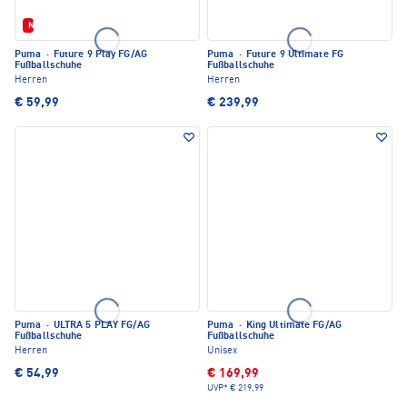
Neu
Puma
·
Future 9 Play FG/AG
Puma
·
Future 9 Ultimate FG
Fußballschuhe
Fußballschuhe
Herren
Herren
€ 59,99
€ 239,99
Puma
·
ULTRA 5 PLAY FG/AG
Puma
·
King Ultimate FG/AG
Fußballschuhe
Fußballschuhe
Herren
Unisex
€ 54,99
€ 169,99
UVP*
€ 219,99