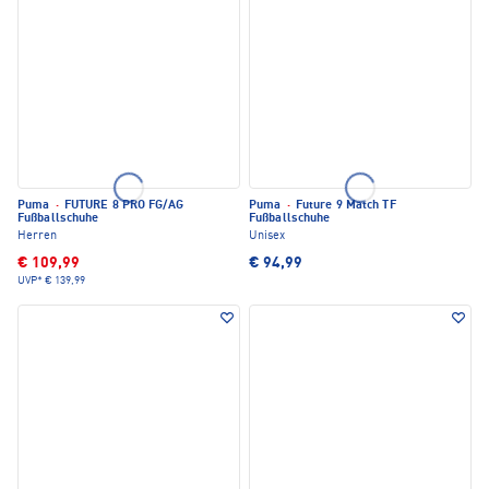
Puma
·
FUTURE 8 PRO FG/AG
Puma
·
Future 9 Match TF
Fußballschuhe
Fußballschuhe
Herren
Unisex
€ 109,99
€ 94,99
UVP*
€ 139,99