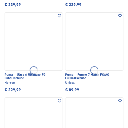
€ 239,99
€ 229,99
Puma
·
Ultra 6 Ultimate FG
Puma
·
Future 7 Match FG/AG
Fuballschuhe
Fußballschuhe
Herren
Unisex
€ 229,99
€ 89,99