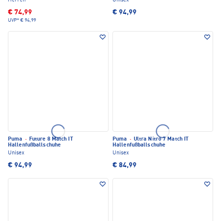
Herren
Unisex
€ 74,99
€ 94,99
UVP*
€ 94,99
Puma
·
Future 8 Match IT
Puma
·
Ultra Nitro 7 Match IT
Hallenfußballschuhe
Hallenfußballschuhe
Unisex
Unisex
€ 94,99
€ 84,99