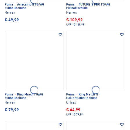
Puma
·
Attacanto II FG/AG
Puma
·
FUTURE 8 PRO FG/AG
Fußballschuhe
Fußballschuhe
Herren
Herren
€ 49,99
€ 109,99
UVP*
€ 139,99
Puma
·
King Match FG/AG
Puma
·
King Match IT
Fußballschuhe
Hallenfußballschuhe
Herren
Unisex
€ 79,99
€ 64,99
UVP*
€ 79,99