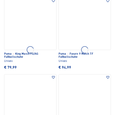
Puma
·
King Match FG/AG
Puma
·
Future 9 Match TF
Fußballschuhe
Fußballschuhe
Unisex
Unisex
€ 79,99
€ 94,99