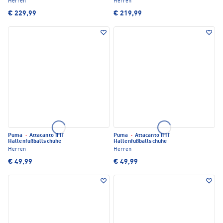
Herren
Herren
€ 229,99
€ 219,99
Puma
·
Attacanto II IT
Puma
·
Attacanto II IT
Hallenfußballschuhe
Hallenfußballschuhe
Herren
Herren
€ 49,99
€ 49,99