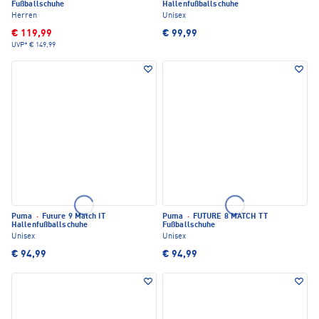
Fußballschuhe
Hallenfußballschuhe
Herren
Unisex
€ 119,99
€ 99,99
UVP*
€ 149,99
Puma
·
Future 9 Match IT
Puma
·
FUTURE 8 MATCH TT
Hallenfußballschuhe
Fußballschuhe
Unisex
Unisex
€ 94,99
€ 94,99