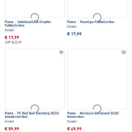
Puma
·
individualLIGA Graphic
Puma
·
Teamliga Fußballtrikot
Fußballtrikot
Kinder
Kinder
€ 17,99
€ 17,99
UVP*
€ 22,99
Puma
·
FC Red Bull Salzburg 25/26
Puma
·
Borussia Dortmund 24/25
Auswärtstrikot
Heimtrikot
Kinder
Kinder
€ 59,99
€ 49,99