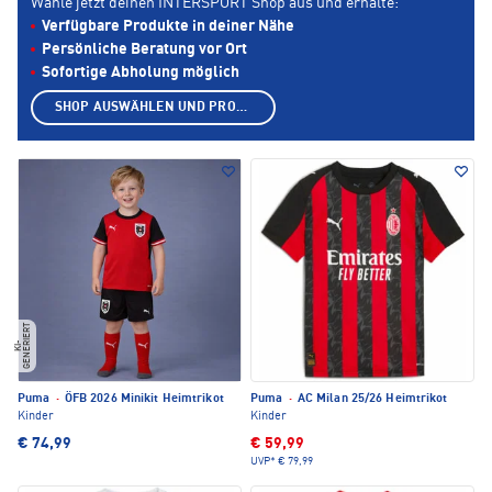
Wähle jetzt deinen INTERSPORT Shop aus und erhalte:
Verfügbare Produkte in deiner Nähe
Persönliche Beratung vor Ort
Sofortige Abholung möglich
SHOP AUSWÄHLEN UND PRODUKTE ANZEIGEN
T
KI
-
G
E
N
E
RI
E
R
Puma
·
ÖFB 2026 Minikit Heimtrikot
Puma
·
AC Milan 25/26 Heimtrikot
Kinder
Kinder
€ 74,99
€ 59,99
UVP*
€ 79,99