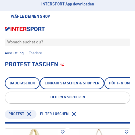
INTERSPORT App downloaden
WÄHLE DEINEN SHOP
Wonach suchst du?
Ausrüstung
Taschen
PROTEST TASCHEN
14
BADETASCHEN
EINKAUFSTASCHEN & SHOPPER
HÜFT- & UMH
FILTERN & SORTIEREN
PROTEST
FILTER LÖSCHEN