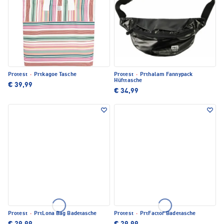
Protest
·
Prtkagoe Tasche
Protest
·
Prthalam Fannypack
Hüfttasche
€ 39,99
€ 34,99
Protest
·
PrtLona Bag Badetasche
Protest
·
PrtFactor Badetasche