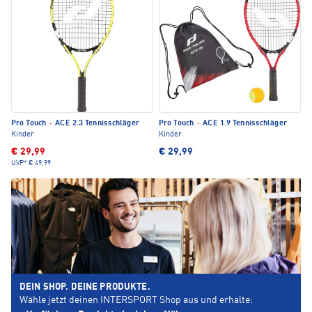
Pro Touch
·
ACE 2.3 Tennisschläger
Pro Touch
·
ACE 1.9 Tennisschläger
Kinder
Kinder
€ 29,99
€ 29,99
UVP*
€ 49,99
DEIN SHOP. DEINE PRODUKTE.
Wähle jetzt deinen INTERSPORT Shop aus und erhalte: