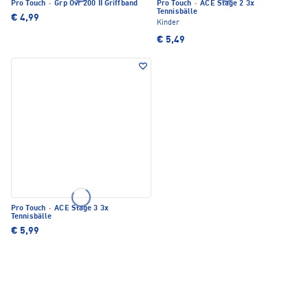
Pro Touch
·
Grp Ovr 200 II Griffband
Pro Touch
·
ACE Stage 2 3x
Tennisbälle
€ 4,99
Kinder
€ 5,49
Pro Touch
·
ACE Stage 3 3x
Tennisbälle
€ 5,99