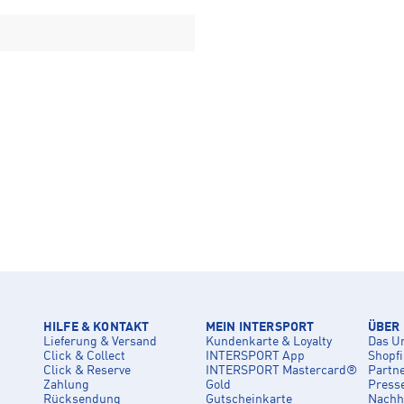
HILFE & KONTAKT
MEIN INTERSPORT
ÜBER
Lieferung & Versand
Kundenkarte & Loyalty
Das U
Click & Collect
INTERSPORT App
Shopf
Click & Reserve
INTERSPORT Mastercard®
Partn
Zahlung
Gold
Press
Rücksendung
Gutscheinkarte
Nachha