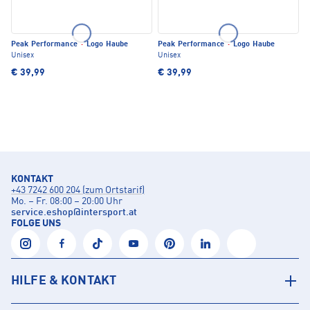
Peak Performance
·
Logo Haube
Peak Performance
·
Logo Haube
Unisex
Unisex
€ 39,99
€ 39,99
KONTAKT
+43 7242 600 204 (zum Ortstarif)
Mo. – Fr. 08:00 – 20:00 Uhr
service.eshop
@
intersport.at
FOLGE UNS
HILFE & KONTAKT