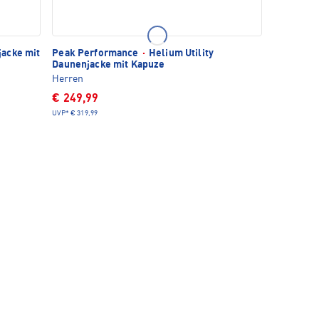
acke mit
Peak Performance
·
Helium Utility
Daunenjacke mit Kapuze
Herren
€ 249,99
UVP*
€ 319,99