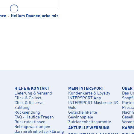
ance
·
Helium Daunenjacke mit
HILFE & KONTAKT
MEIN INTERSPORT
ÜBER
Lieferung & Versand
Kundenkarte & Loyalty
Das U
Click & Collect
INTERSPORT App
Shopf
Click & Reserve
INTERSPORT Mastercard®
Partn
Zahlung
Gold
Press
Rücksendung
Gutscheinkarte
Nachha
FAQ - Häufige Fragen
Gewinnspiele
Gesell
Rückrufaktionen
Zufriedenheitsgarantie
Veran
Betrugswarnungen
AKTUELLE WERBUNG
KARRI
Barrierefreiheitserklärung