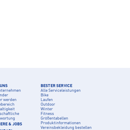
 UNS
BESTER SERVICE
nternehmen
Alle Serviceleistungen
inder
Bike
er werden
Laufen
ebereich
Outdoor
ltigkeit
Winter
schaftliche
Fitness
twortung
Größentabellen
Produktinformationen
ERE & JOBS
Vereinsbekleidung bestellen