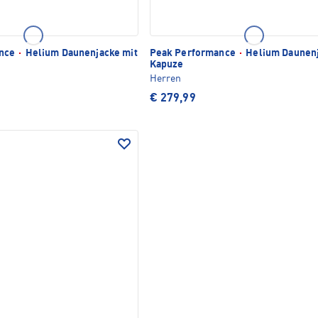
ance
·
Helium Daunenjacke mit
Peak Performance
·
Helium Daunenj
Kapuze
Herren
€ 279,99