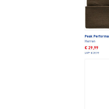
Peak Perform
Herren
€ 29,99
UVP*
€ 39,99