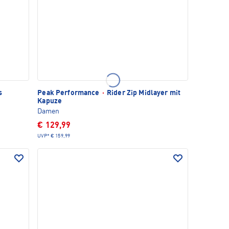
s
Peak Performance
·
Rider Zip Midlayer mit
Kapuze
Damen
€ 129,99
UVP*
€ 159,99