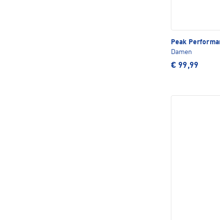
Peak Perform
Damen
€ 99,99