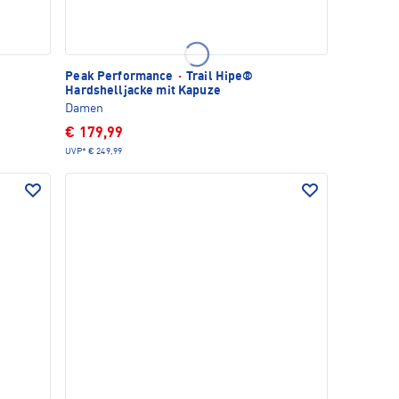
Peak Performance
·
Trail Hipe®
Hardshelljacke mit Kapuze
Damen
€ 179,99
UVP*
€ 249,99