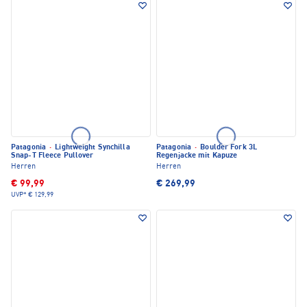
Patagonia
·
Lightweight Synchilla
Patagonia
·
Boulder Fork 3L
Snap-T Fleece Pullover
Regenjacke mit Kapuze
Herren
Herren
€ 99,99
€ 269,99
UVP*
€ 129,99