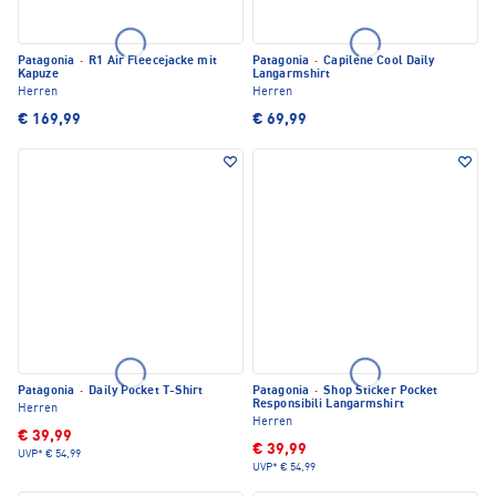
Patagonia
·
R1 Air Fleecejacke mit
Patagonia
·
Capilene Cool Daily
Kapuze
Langarmshirt
Herren
Herren
€ 169,99
€ 69,99
Patagonia
·
Daily Pocket T-Shirt
Patagonia
·
Shop Sticker Pocket
Responsibili Langarmshirt
Herren
Herren
€ 39,99
€ 39,99
UVP*
€ 54,99
UVP*
€ 54,99