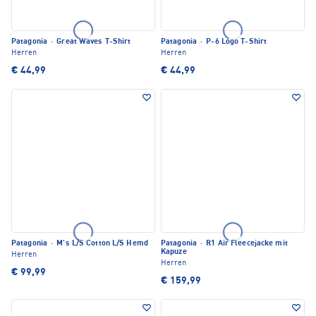
Patagonia
·
Great Waves T-Shirt
Patagonia
·
P-6 Logo T-Shirt
Herren
Herren
€ 44,99
€ 44,99
Patagonia
·
M's L/S Cotton L/S Hemd
Patagonia
·
R1 Air Fleecejacke mit
Kapuze
Herren
Herren
€ 99,99
€ 159,99