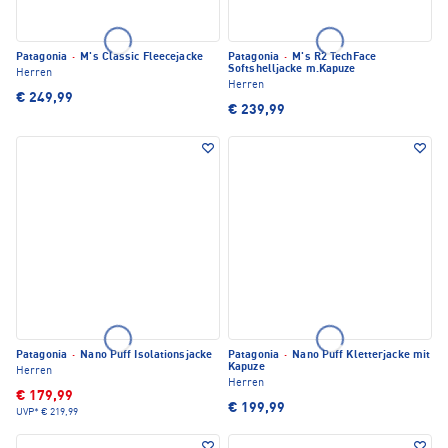
Patagonia
·
M's Classic Fleecejacke
Patagonia
·
M's R2 TechFace
Softshelljacke m.Kapuze
Herren
Herren
€ 249,99
€ 239,99
Patagonia
·
Nano Puff Isolationsjacke
Patagonia
·
Nano Puff Kletterjacke mit
Kapuze
Herren
Herren
€ 179,99
€ 199,99
UVP*
€ 219,99