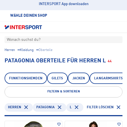
INTERSPORT App downloaden
WÄHLE DEINEN SHOP
Wonach suchst du?
Herren
Kleidung
Oberteile
PATAGONIA OBERTEILE FÜR HERREN L
44
FUNKTIONSHEMDEN
GILETS
JACKEN
LANGARMSHIRTS
FILTERN & SORTIEREN
HERREN
PATAGONIA
L
FILTER LÖSCHEN