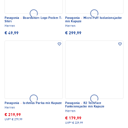
Patagonia
·
Boardshort Logo Pocket T-
Patagonia
·
Micro Puff Isolationsjacke
Shirt
mit Kapuze
Herren
Herren
€ 49,99
€ 299,99
Patagonia
·
Isthmus Parka mit Kapuze
Patagonia
·
R2 TechFace
Funktionsjacke mit Kapuze
Herren
Herren
€ 219,99
€ 179,99
UVP*
€ 279,99
UVP*
€ 229,99