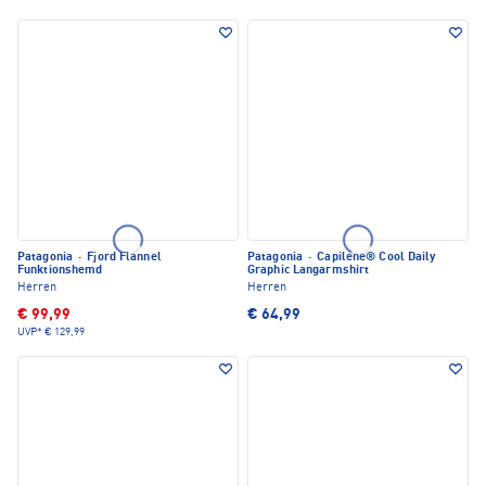
Patagonia
·
Fjord Flannel
Patagonia
·
Capilene® Cool Daily
Funktionshemd
Graphic Langarmshirt
Herren
Herren
€ 99,99
€ 64,99
UVP*
€ 129,99