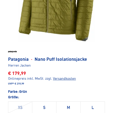
Patagonia
·
Nano Puff Isolationsjacke
Herren Jacken
€ 179,99
Onlinepreis inkl. MwSt.
zzgl.
Versandkosten
UVP*
€ 219,99
Farbe:
Grün
Größe:
XS
S
M
L