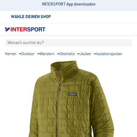
INTERSPORT App downloaden
WÄHLE DEINEN SHOP
Wonach suchst du?
Herren
Outdoor
Wandern
Oberteile
Jacken
Isolationsjacken