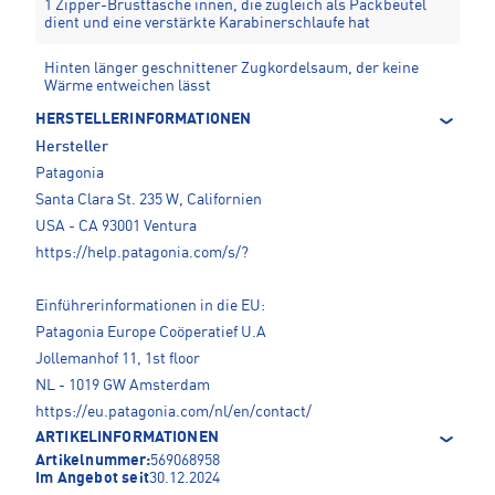
1 Zipper-Brusttasche innen, die zugleich als Packbeutel
dient und eine verstärkte Karabinerschlaufe hat
Hinten länger geschnittener Zugkordelsaum, der keine
Wärme entweichen lässt
HERSTELLERINFORMATIONEN
Hersteller
Patagonia
Santa Clara St. 235 W, Californien
USA - CA 93001 Ventura
https://help.patagonia.com/s/?
Einführerinformationen in die EU:
Patagonia Europe Coöperatief U.A
Jollemanhof 11, 1st floor
NL - 1019 GW Amsterdam
https://eu.patagonia.com/nl/en/contact/
ARTIKELINFORMATIONEN
Artikelnummer:
569068958
Im Angebot seit
30.12.2024