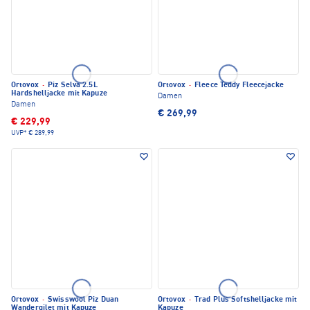
Ortovox
·
Piz Selva 2.5L
Ortovox
·
Fleece Teddy Fleecejacke
Hardshelljacke mit Kapuze
Damen
Damen
€ 269,99
€ 229,99
UVP*
€ 289,99
Ortovox
·
Swisswool Piz Duan
Ortovox
·
Trad Plus Softshelljacke mit
Wandergilet mit Kapuze
Kapuze