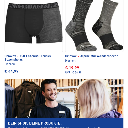
Ortovox
·
150 Essential Trunks
Ortovox
·
Alpine Mid Wandersocken
Boxershorts
Herren
Herren
€ 19,99
€ 44,99
UVP*
€ 26,99
DEIN SHOP. DEINE PRODUKTE.