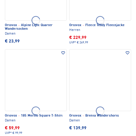
Ortovox
·
Alpine Light Quarter
Ortovox
·
Fleece Teddy Fleecejacke
Wandersocken
Herren
Damen
€ 229,99
€ 23,99
UVP*
€ 269,99
Ortovox
·
185 Merino Square T-Shirt
Ortovox
·
Brenta Wandershorts
Damen
Damen
€ 59,99
€ 139,99
UVP*
€ 99,99