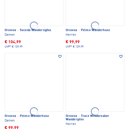
Ortovox
·
Seceda Wandertights
Ortovox
·
Pelmo Wanderhose
Damen
Herren
€ 104,99
€ 99,99
UVP*
€ 129,99
UVP*
€ 129,99
Ortovox
·
Pelmo Wanderhose
Ortovox
·
Trace Windbreaker
Wandergilet
Damen
Herren
€ 99,99