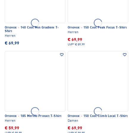
Ortovox
·
140 Cool Mtn Gradient T-
Ortovox
·
150 Cool Peak Focus T-Shirt
Shirt
Herren
Herren
€ 69,99
€ 69,99
UVP*
€ 89,99
Ortovox
·
185 Merino Protact T-Shirt
Ortovox
·
150 Cool Climb Local T-Shirt
Herren
Damen
€ 59,99
€ 69,99