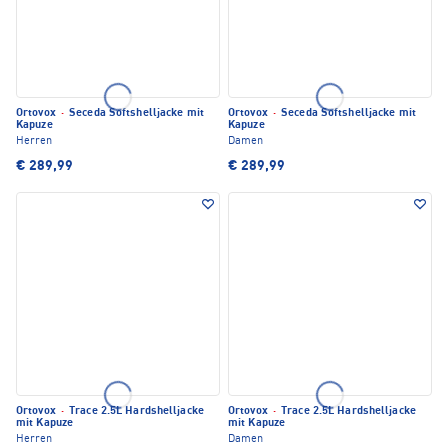
Ortovox
·
Seceda Softshelljacke mit
Ortovox
·
Seceda Softshelljacke mit
Kapuze
Kapuze
Herren
Damen
€ 289,99
€ 289,99
Ortovox
·
Trace 2.5L Hardshelljacke
Ortovox
·
Trace 2.5L Hardshelljacke
mit Kapuze
mit Kapuze
Herren
Damen