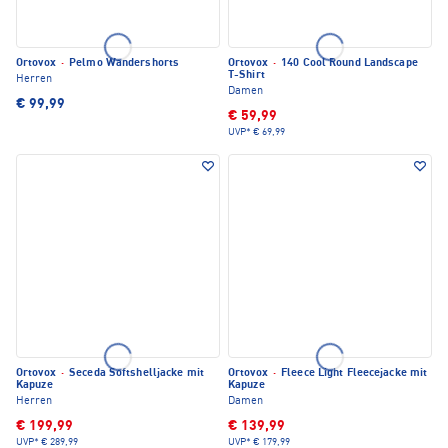
Ortovox
·
Pelmo Wandershorts
Ortovox
·
140 Cool Round Landscape
T-Shirt
Herren
Damen
€ 99,99
€ 59,99
UVP*
€ 69,99
Ortovox
·
Seceda Softshelljacke mit
Ortovox
·
Fleece Light Fleecejacke mit
Kapuze
Kapuze
Herren
Damen
€ 199,99
€ 139,99
UVP*
€ 289,99
UVP*
€ 179,99