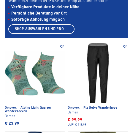
Wähle jetzt deinen INTERSPORT Shop aus und erhalte:
Verfügbare Produkte in deiner Nähe
Persönliche Beratung vor Ort
Sofortige Abholung möglich
SHOP AUSWÄHLEN UND PRODUKTE ANZEIGEN
Ortovox
·
Alpine Light Quarter
Ortovox
·
Piz Selva Wanderhose
Wandersocken
Damen
Damen
€ 99,99
€ 23,99
UVP*
€ 119,99