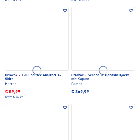
UVP*
€ 99,99
UVP*
€ 89,99
Ortovox
·
120 Cool Tec Abstract T-
Ortovox
·
Seceda 3L Hardshelljacke
Shirt
mit Kapuze
Herren
Damen
€ 59,99
€ 369,99
UVP*
€ 74,99