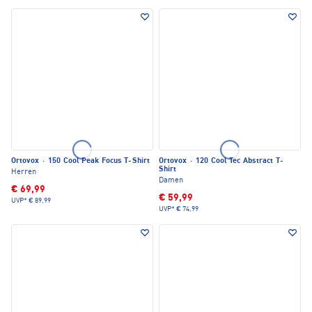
Ortovox
·
150 Cool Peak Focus T-Shirt
Ortovox
·
120 Cool Tec Abstract T-
Shirt
Herren
Damen
€ 69,99
€ 59,99
UVP*
€ 89,99
UVP*
€ 74,99