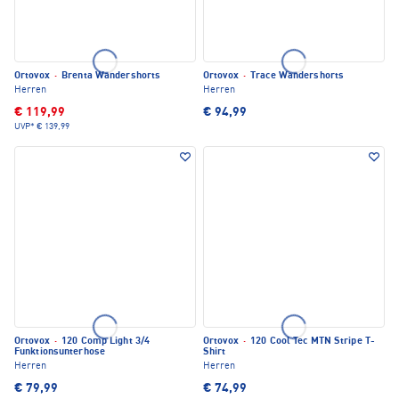
Ortovox
·
Brenta Wandershorts
Ortovox
·
Trace Wandershorts
Herren
Herren
€ 119,99
€ 94,99
UVP*
€ 139,99
Ortovox
·
120 Comp Light 3/4
Ortovox
·
120 Cool Tec MTN Stripe T-
Funktionsunterhose
Shirt
Herren
Herren
€ 79,99
€ 74,99