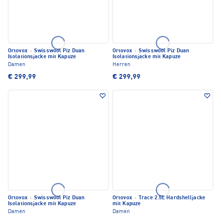
Ortovox
·
Swisswool Piz Duan
Ortovox
·
Swisswool Piz Duan
Isolationsjacke mit Kapuze
Isolationsjacke mit Kapuze
Damen
Herren
€ 299,99
€ 299,99
Ortovox
·
Swisswool Piz Duan
Ortovox
·
Trace 2.5L Hardshelljacke
Isolationsjacke mit Kapuze
mit Kapuze
Damen
Damen