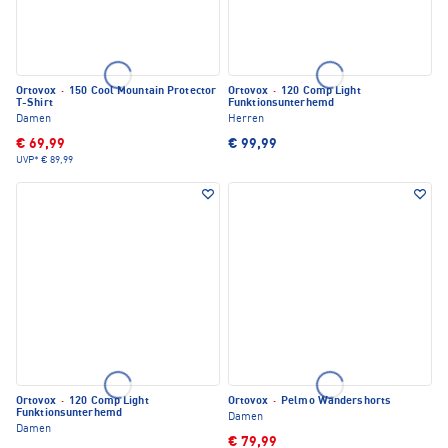
Ortovox
·
150 Cool Mountain Protector
Ortovox
·
120 Comp Light
T-Shirt
Funktionsunterhemd
Damen
Herren
€ 69,99
€ 99,99
UVP*
€ 89,99
Ortovox
·
120 Comp Light
Ortovox
·
Pelmo Wandershorts
Funktionsunterhemd
Damen
Damen
€ 79,99