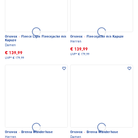
Ortovox
·
Fleece Light Fleecejacke mit
Ortovox
·
Fleecejacke mit Kapuze
Kapuze
Herren
Damen
€ 139,99
€ 139,99
UVP*
€ 179,99
UVP*
€ 179,99
Ortovox
·
Brenta Wanderhose
Ortovox
·
Brenta Wanderhose
Herren
Damen