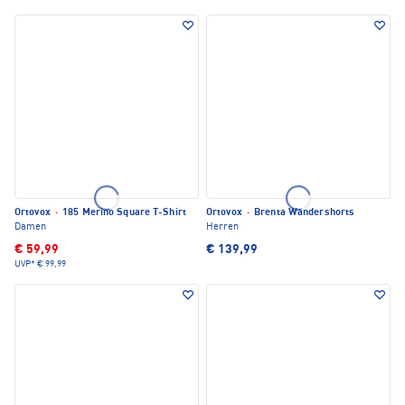
Ortovox
·
185 Merino Square T-Shirt
Ortovox
·
Brenta Wandershorts
Damen
Herren
€ 59,99
€ 139,99
UVP*
€ 99,99