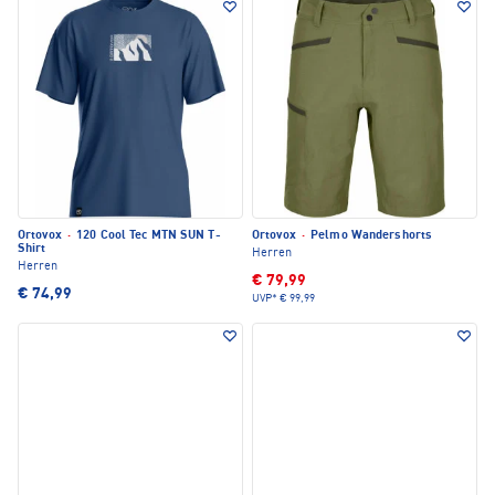
Ortovox
·
120 Cool Tec MTN SUN T-
Ortovox
·
Pelmo Wandershorts
Shirt
Herren
Herren
€ 79,99
€ 74,99
UVP*
€ 99,99