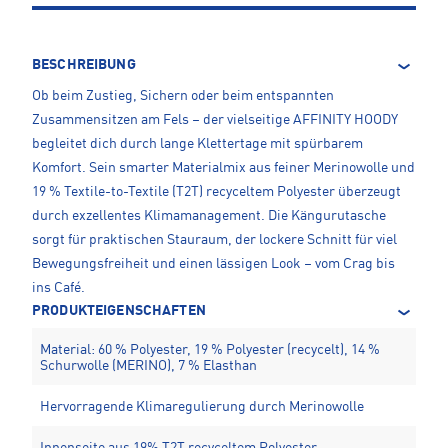
BESCHREIBUNG
Ob beim Zustieg, Sichern oder beim entspannten
Zusammensitzen am Fels – der vielseitige AFFINITY HOODY
begleitet dich durch lange Klettertage mit spürbarem
Komfort. Sein smarter Materialmix aus feiner Merinowolle und
19 % Textile-to-Textile (T2T) recyceltem Polyester überzeugt
durch exzellentes Klimamanagement. Die Kängurutasche
sorgt für praktischen Stauraum, der lockere Schnitt für viel
Bewegungsfreiheit und einen lässigen Look – vom Crag bis
ins Café.
PRODUKTEIGENSCHAFTEN
Material: 60 % Polyester, 19 % Polyester (recycelt), 14 %
Schurwolle (MERINO), 7 % Elasthan
Hervorragende Klimaregulierung durch Merinowolle
Innenseite aus 19% T2T recyceltem Polyester