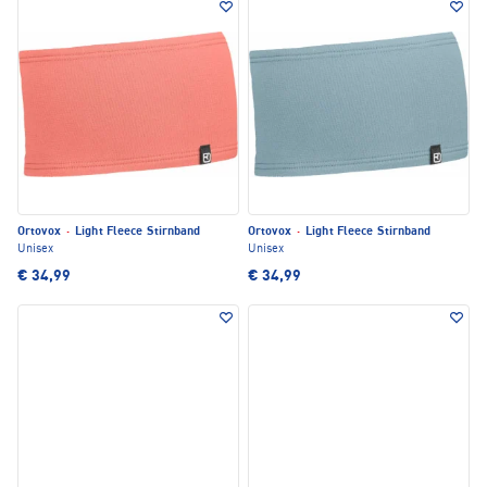
Ortovox
·
Light Fleece Stirnband
Ortovox
·
Light Fleece Stirnband
Unisex
Unisex
€ 34,99
€ 34,99