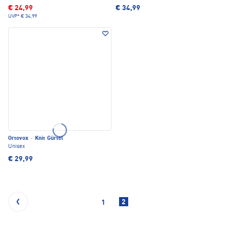
€ 24,99
€ 34,99
UVP*
€ 34,99
Ortovox
·
Knit Gürtel
Unisex
€ 29,99
2
1