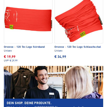
Ortovox
·
120 Tec Logo Stirnband
Ortovox
·
120 Tec Logo Schlauchschal
Unisex
Unisex
€ 19,99
€ 34,99
UVP*
€ 29,99
DEIN SHOP. DEINE PRODUKTE.