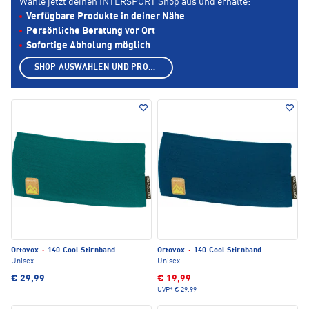
Wähle jetzt deinen INTERSPORT Shop aus und erhalte:
Verfügbare Produkte in deiner Nähe
Persönliche Beratung vor Ort
Sofortige Abholung möglich
SHOP AUSWÄHLEN UND PRODUKTE ANZEIGEN
Ortovox
·
140 Cool Stirnband
Ortovox
·
140 Cool Stirnband
Unisex
Unisex
€ 29,99
€ 19,99
UVP*
€ 29,99