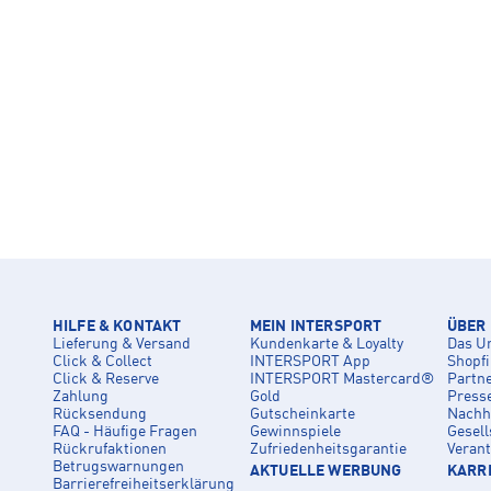
HILFE & KONTAKT
MEIN INTERSPORT
ÜBER
Lieferung & Versand
Kundenkarte & Loyalty
Das U
Click & Collect
INTERSPORT App
Shopf
Click & Reserve
INTERSPORT Mastercard®
Partn
Zahlung
Gold
Press
Rücksendung
Gutscheinkarte
Nachha
FAQ - Häufige Fragen
Gewinnspiele
Gesell
Rückrufaktionen
Zufriedenheitsgarantie
Veran
Betrugswarnungen
AKTUELLE WERBUNG
KARRI
Barrierefreiheitserklärung