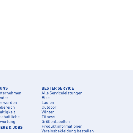
 UNS
BESTER SERVICE
nternehmen
Alle Serviceleistungen
inder
Bike
er werden
Laufen
ebereich
Outdoor
ltigkeit
Winter
schaftliche
Fitness
twortung
Größentabellen
Produktinformationen
ERE & JOBS
Vereinsbekleidung bestellen