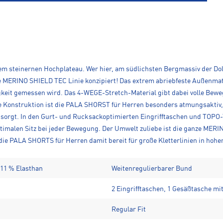
m steinernen Hochplateau. Wer hier, am südlichsten Bergmassiv der Dol
ie MERINO SHIELD TEC Linie konzipiert! Das extrem abriebfeste Außenma
gkeit gemessen wird. Das 4-WEGE-Stretch-Material gibt dabei volle Beweg
se Konstruktion ist die PALA SHORST für Herren besonders atmungsakti
sorgt. In den Gurt- und Rucksackoptimierten Eingrifftaschen und TOPO-Ta
imalen Sitz bei jeder Bewegung. Der Umwelt zuliebe ist die ganze MERI
 die PALA SHORTS für Herren damit bereit für große Kletterlinien in hoh
11 % Elasthan
Weitenregulierbarer Bund
2 Eingrifftaschen, 1 Gesäßtasche mi
Regular Fit