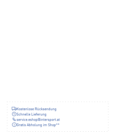
Kostenlose Rücksendung
Schnelle Lieferung
service.eshop
@
intersport.at
Gratis Abholung im Shop**