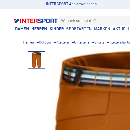
INTERSPORT App downloaden
Wonach suchst du?
DAMEN
HERREN
KINDER
SPORTARTEN
MARKEN
AKTUEL
Herren
Outdoor
Klettern
Unterteile
Shorts
Klettershorts