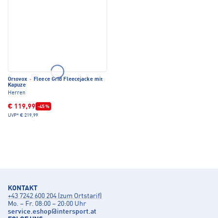
Ortovox
·
Fleece Grid Fleecejacke mit
Kapuze
Herren
€ 119,99
-45 %
UVP*
€ 219,99
KONTAKT
+43 7242 600 204 (zum Ortstarif)
Mo. – Fr. 08:00 – 20:00 Uhr
service.eshop
@
intersport.at