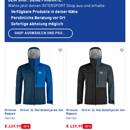
DEIN SHOP. DEINE PRODUKTE.
Wähle jetzt deinen INTERSPORT Shop aus und erhalte:
Verfügbare Produkte in deiner Nähe
Persönliche Beratung vor Ort
Sofortige Abholung möglich
SHOP AUSWÄHLEN UND PRODUKTE ANZEIGEN
Ortovox
·
Ortler 3L Hardshelljacke mit
Ortovox
·
Ortler 3L Hardshelljacke mit
Kapuze
Kapuze
Herren
Herren
€ 439,99
€ 439,99
-20 %
-20 %