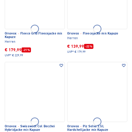
Ortovox
·
Fleece Grid Fleecejacke mit
Ortovox
·
Fleecejacke mit Kapuze
Kapuze
Herren
Herren
€ 139,99
-22 %
€ 179,99
-21 %
UVP*
€ 179,99
UVP*
€ 229,99
Ortovox
·
Swisswool Col Becchei
Ortovox
·
Piz Selva 2.5L
Hybridjacke mit Kapuze
Hardshelljacke mit Kapuze