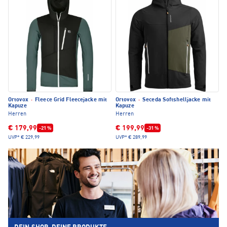
Ortovox
·
Fleece Grid Fleecejacke mit
Ortovox
·
Seceda Softshelljacke mit
Kapuze
Kapuze
Herren
Herren
€ 179,99
€ 199,99
-21 %
-31 %
UVP*
€ 229,99
UVP*
€ 289,99