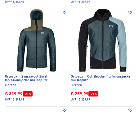
UVP*
€ 549,99
UVP*
€ 549,99
Ortovox
·
Swisswool Zinal
Ortovox
·
Col Becchei Funktionsjacke
Isolationsjacke mit Kapuze
mit Kapuze
Herren
Herren
€ 319,99
€ 259,99
-20 %
-21 %
UVP*
€ 399,99
UVP*
€ 329,99