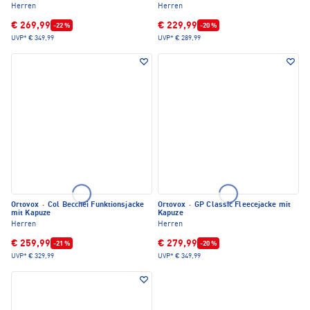
Herren
Herren
€ 269,99
€ 229,99
-22 %
-20 %
UVP*
€ 349,99
UVP*
€ 289,99
Ortovox
·
Col Becchei Funktionsjacke
Ortovox
·
GP Classic Fleecejacke mit
mit Kapuze
Kapuze
Herren
Herren
€ 259,99
€ 279,99
-21 %
-20 %
UVP*
€ 329,99
UVP*
€ 349,99