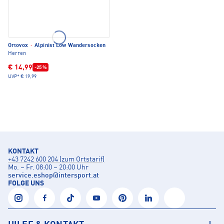
Ortovox
·
Alpinist Low Wandersocken
Herren
€ 14,99
-25 %
UVP*
€ 19,99
KONTAKT
+43 7242 600 204 (zum Ortstarif)
Mo. – Fr. 08:00 – 20:00 Uhr
service.eshop
@
intersport.at
FOLGE UNS