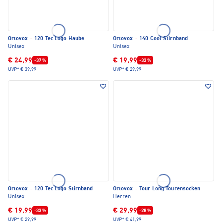
Ortovox
·
120 Tec Logo Haube
Ortovox
·
140 Cool Stirnband
Unisex
Unisex
€ 24,99
€ 19,99
-37 %
-33 %
UVP*
€ 39,99
UVP*
€ 29,99
Ortovox
·
120 Tec Logo Stirnband
Ortovox
·
Tour Long Tourensocken
Unisex
Herren
€ 19,99
€ 29,99
-33 %
-28 %
UVP*
€ 29,99
UVP*
€ 41,99