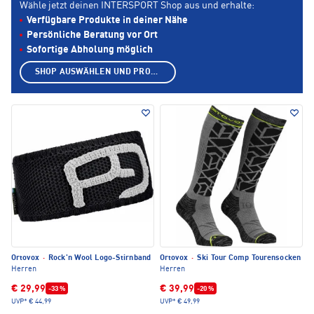
Wähle jetzt deinen INTERSPORT Shop aus und erhalte:
Verfügbare Produkte in deiner Nähe
Persönliche Beratung vor Ort
Sofortige Abholung möglich
SHOP AUSWÄHLEN UND PRODUKTE ANZEIGEN
Ortovox
·
Rock'n Wool Logo-Stirnband
Ortovox
·
Ski Tour Comp Tourensocken
Herren
Herren
€ 29,99
€ 39,99
-33 %
-20 %
UVP*
€ 44,99
UVP*
€ 49,99