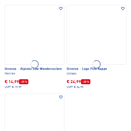
Ortovox
·
Alpinist Low Wandersocken
Ortovox
·
Logo Flex Kappe
Herren
Unisex
€ 14,99
€ 24,99
-25 %
-28 %
UVP*
€ 19,99
UVP*
€ 34,99