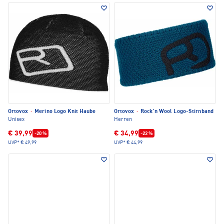
Ortovox
·
Merino Logo Knit Haube
Ortovox
·
Rock'n Wool Logo-Stirnband
Unisex
Herren
€ 39,99
€ 34,99
-20 %
-22 %
UVP*
€ 49,99
UVP*
€ 44,99