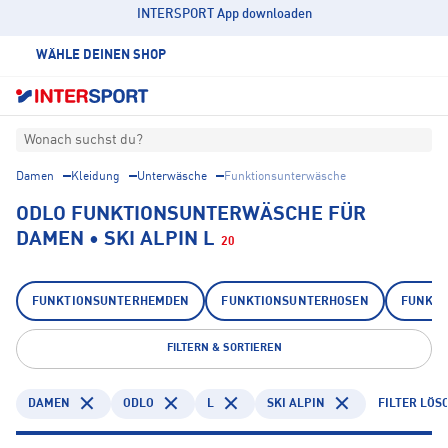
INTERSPORT App downloaden
WÄHLE DEINEN SHOP
Wonach suchst du?
Damen
Kleidung
Unterwäsche
Funktionsunterwäsche
ODLO FUNKTIONSUNTERWÄSCHE FÜR
DAMEN • SKI ALPIN L
20
FUNKTIONSUNTERHEMDEN
FUNKTIONSUNTERHOSEN
FUNKTI
FILTERN & SORTIEREN
DAMEN
ODLO
L
SKI ALPIN
FILTER LÖS