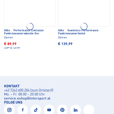
Odlo
·
Performance Evolution
Odlo
·
Seamless Performance
Funktionsunterwäsche-Set
Funktionsunterhemd
Damen
Damen
€ 89,99
€ 139,99
UVP*
€ 149,99
KONTAKT
+43 7242 600 204 (zum Ortstarif)
Mo. – Fr. 08:00 – 20:00 Uhr
service.eshop
@
intersport.at
FOLGE UNS