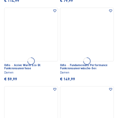
€ 114,99
€ 79,99
Odlo
·
Active Warm Eco Bl
Odlo
·
Fundamentals Performance
Funktionsunterhose
Funktionsunterwäsche-Set
Damen
Damen
€ 59,99
€ 149,99