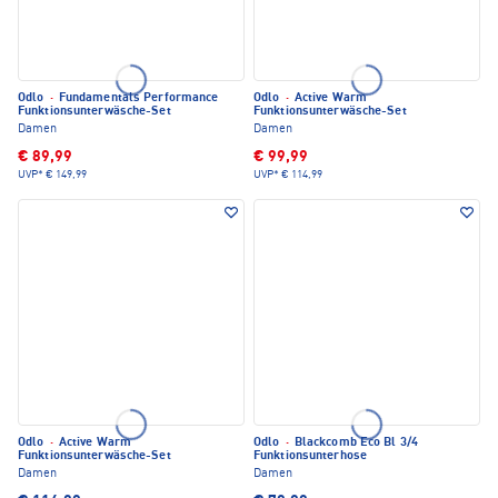
Odlo
·
Fundamentals Performance
Odlo
·
Active Warm
Funktionsunterwäsche-Set
Funktionsunterwäsche-Set
Damen
Damen
€ 89,99
€ 99,99
UVP*
€ 149,99
UVP*
€ 114,99
Odlo
·
Active Warm
Odlo
·
Blackcomb Eco Bl 3/4
Funktionsunterwäsche-Set
Funktionsunterhose
Damen
Damen