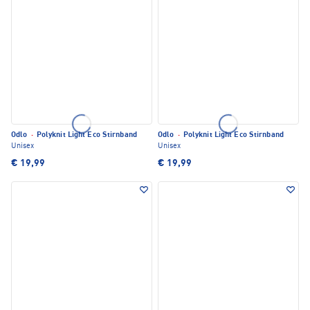
Odlo
·
Polyknit Light Eco Stirnband
Odlo
·
Polyknit Light Eco Stirnband
Unisex
Unisex
€ 19,99
€ 19,99