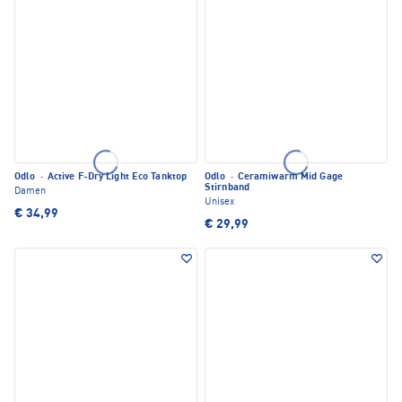
Odlo
·
Active F-Dry Light Eco Tanktop
Odlo
·
Ceramiwarm Mid Gage
Stirnband
Damen
Unisex
€ 34,99
€ 29,99