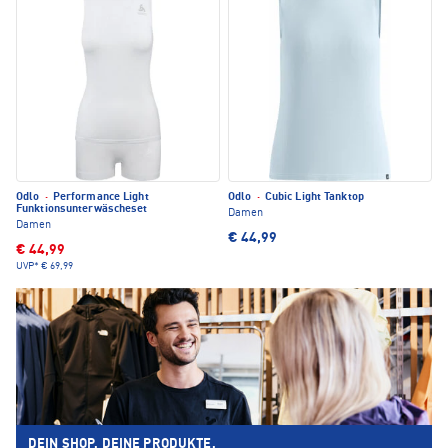
Odlo
·
Performance Light
Odlo
·
Cubic Light Tanktop
Funktionsunterwäscheset
Damen
Damen
€ 44,99
€ 44,99
UVP*
€ 69,99
DEIN SHOP. DEINE PRODUKTE.