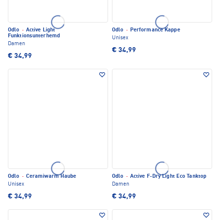
Odlo
·
Active Light
Odlo
·
Performance Kappe
Funktionsunterhemd
Unisex
Damen
€ 34,99
€ 34,99
Odlo
·
Ceramiwarm Haube
Odlo
·
Active F-Dry Light Eco Tanktop
Unisex
Damen
€ 34,99
€ 34,99