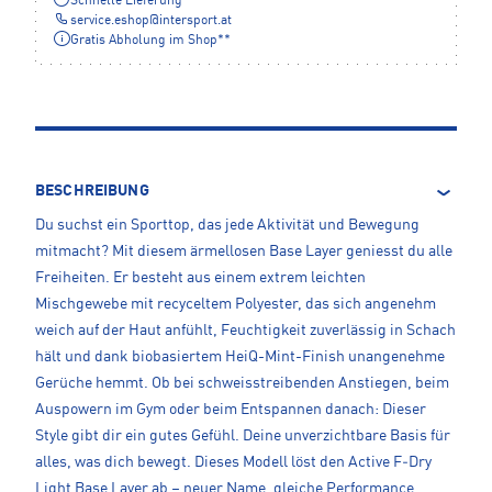
Schnelle Lieferung
service.eshop
@
intersport.at
Gratis Abholung im Shop**
BESCHREIBUNG
Du suchst ein Sporttop, das jede Aktivität und Bewegung
mitmacht? Mit diesem ärmellosen Base Layer geniesst du alle
Freiheiten. Er besteht aus einem extrem leichten
Mischgewebe mit recyceltem Polyester, das sich angenehm
weich auf der Haut anfühlt, Feuchtigkeit zuverlässig in Schach
hält und dank biobasiertem HeiQ-Mint-Finish unangenehme
Gerüche hemmt. Ob bei schweisstreibenden Anstiegen, beim
Auspowern im Gym oder beim Entspannen danach: Dieser
Style gibt dir ein gutes Gefühl. Deine unverzichtbare Basis für
alles, was dich bewegt. Dieses Modell löst den Active F‑Dry
Light Base Layer ab – neuer Name, gleiche Performance.