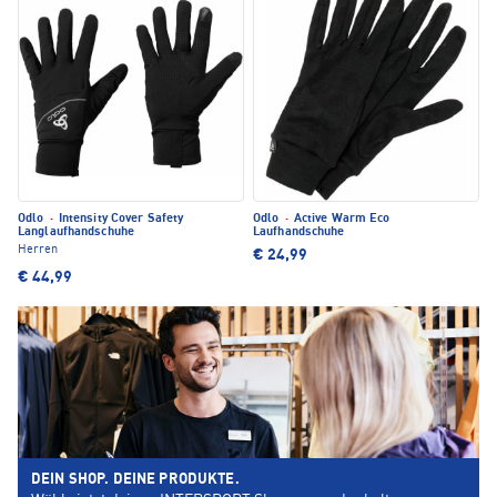
Odlo
·
Intensity Cover Safety
Odlo
·
Active Warm Eco
Langlaufhandschuhe
Laufhandschuhe
Herren
€ 24,99
€ 44,99
DEIN SHOP. DEINE PRODUKTE.