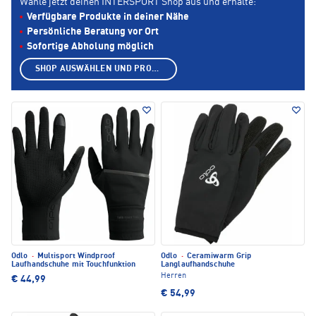
Wähle jetzt deinen INTERSPORT Shop aus und erhalte:
Verfügbare Produkte in deiner Nähe
Persönliche Beratung vor Ort
Sofortige Abholung möglich
SHOP AUSWÄHLEN UND PRODUKTE ANZEIGEN
Odlo
·
Multisport Windproof
Odlo
·
Ceramiwarm Grip
Laufhandschuhe mit Touchfunktion
Langlaufhandschuhe
Herren
€ 44,99
€ 54,99