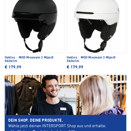
Oakley
·
MOD Mountain 3 Mips®
Oakley
·
MOD Mountain 3 Mips®
Skihelm
Skihelm
€ 179,99
€ 179,99
DEIN SHOP. DEINE PRODUKTE.
Wähle jetzt deinen INTERSPORT Shop aus und erhalte: