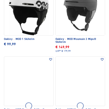
Oakley
·
MOD 1 Skihelm
Oakley
·
MOD Mountain 3 Mips®
Skihelm
€ 99,99
€ 149,99
UVP*
€ 179,99