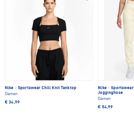
Nike
·
Sportswear Chill Knit Tanktop
Nike
·
Sportswear
Jogginghose
Damen
Damen
€ 34,99
€ 54,99