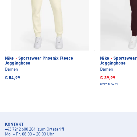
Nike
·
Sportswear Phoenix Fleece
Nike
·
Sportswear
Jogginghose
Jogginghose
Damen
Damen
€ 54,99
€ 39,99
UVP*
€ 54,99
KONTAKT
+43 7242 600 204 (zum Ortstarif)
Mo. – Fr. 08:00 – 20:00 Uhr