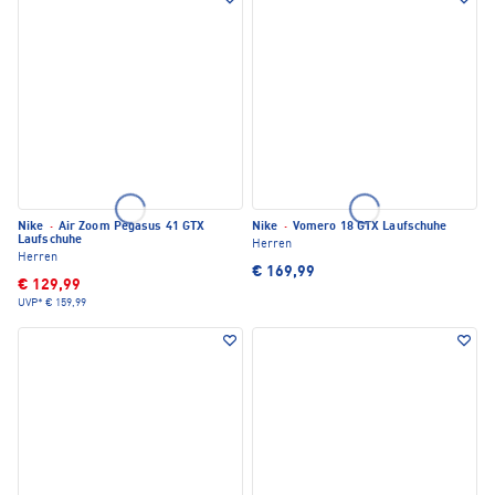
Nike
·
Air Zoom Pegasus 41 GTX
Nike
·
Vomero 18 GTX Laufschuhe
Laufschuhe
Herren
Herren
€ 169,99
€ 129,99
UVP*
€ 159,99