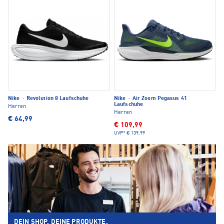
Nike
·
Revolution 8 Laufschuhe
Nike
·
Air Zoom Pegasus 41
Laufschuhe
Herren
Herren
€ 64,99
€ 109,99
UVP*
€ 139,99
DEIN SHOP. DEINE PRODUKTE.