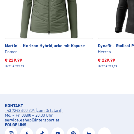
Martini
·
Horizon Hybridjacke mit Kapuze
Dynafit
·
Radical P
Damen
Herren
€ 229,99
€ 229,99
UVP*
€ 299,99
UVP*
€ 299,99
KONTAKT
+43 7242 600 204 (zum Ortstarif)
Mo. – Fr. 08:00 – 20:00 Uhr
service.eshop
@
intersport.at
FOLGE UNS