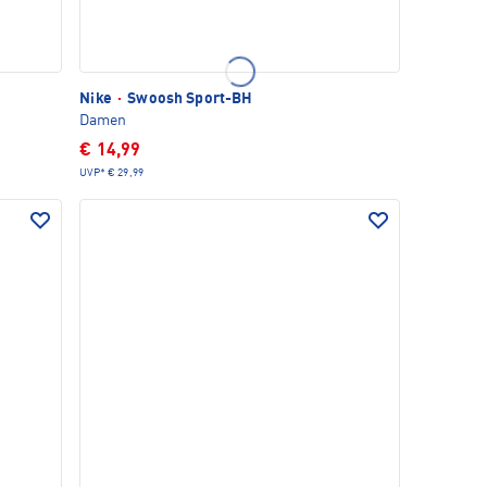
Nike
·
Swoosh Sport-BH
Damen
€ 14,99
UVP*
€ 29,99