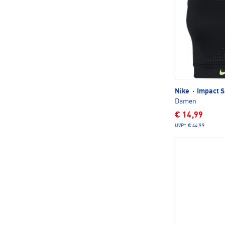
Nike
·
Impact 
Damen
€ 14,99
UVP*
€ 44,99