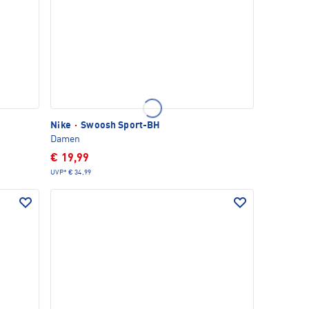
Nike
·
Swoosh Sport-BH
Damen
€ 19,99
UVP*
€ 34,99