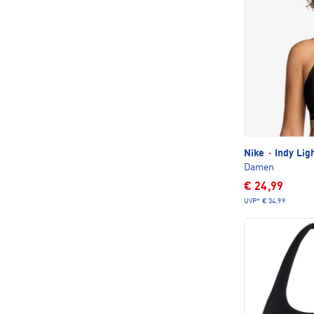
Nike
·
Indy Lig
Damen
€ 24,99
UVP*
€ 34,99