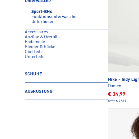
Unterwäsche
Sport-BHs
Funktionsunterwäsche
Unterhosen
Accessoires
Anzüge & Overalls
Bademode
Kleider & Röcke
Oberteile
Unterteile
SCHUHE
Nike
·
Indy Lig
Damen
AUSRÜSTUNG
€ 34,99
UVP*
€ 37,99