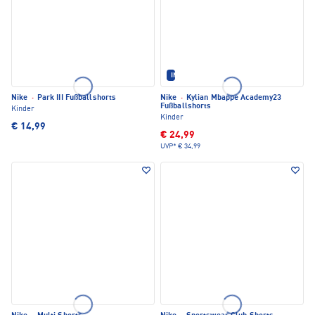
IM SET ERHÄLTLICH
Nike
·
Park III Fußballshorts
Nike
·
Kylian Mbappe Academy23
Fußballshorts
Kinder
Kinder
€ 14,99
€ 24,99
UVP*
€ 34,99