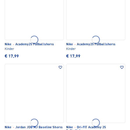
Nike
·
Academy25 Fußballshorts
Nike
·
Academy25 Fußballshorts
Kinder
Kinder
€ 17,99
€ 17,99
Nike
·
Jordan JDB MJ Baseline Shorts
Nike
·
Dri-FIT Academy 25