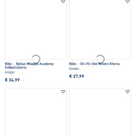
Nike
·
Kylian Mbappé Academy
Nike
·
Dri-Fit One Woven Shorts
Fußballshorts
Kinder
Kinder
€ 27,99
€ 34,99