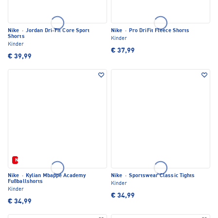
Nike
·
Jordan Dri-Fit Core Sport
Nike
·
Pro DriFit Fleece Shorts
Shorts
Kinder
Kinder
€ 37,99
€ 39,99
Neu
Nike
·
Kylian Mbappé Academy
Nike
·
Sportswear Classic Tights
Fußballshorts
Kinder
Kinder
€ 34,99
€ 34,99