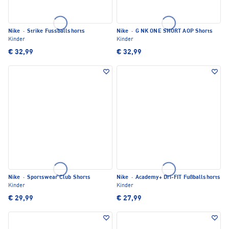
Nike
·
Strike Fussballshorts
Nike
·
G NK ONE SHORT AOP Shorts
Kinder
Kinder
€ 32,99
€ 32,99
Nike
·
Sportswear Club Shorts
Nike
·
Academy+ Dri-FIT Fußballshorts
Kinder
Kinder
€ 29,99
€ 27,99