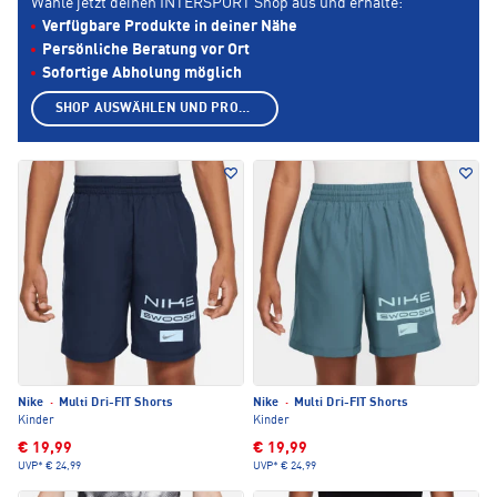
Wähle jetzt deinen INTERSPORT Shop aus und erhalte:
Verfügbare Produkte in deiner Nähe
Persönliche Beratung vor Ort
Sofortige Abholung möglich
SHOP AUSWÄHLEN UND PRODUKTE ANZEIGEN
Nike
·
Multi Dri-FIT Shorts
Nike
·
Multi Dri-FIT Shorts
Kinder
Kinder
€ 19,99
€ 19,99
UVP*
€ 24,99
UVP*
€ 24,99