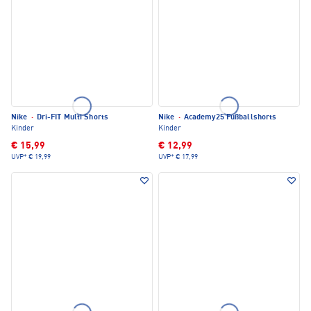
Nike
·
Dri-FIT Multi Shorts
Nike
·
Academy25 Fußballshorts
Kinder
Kinder
€ 15,99
€ 12,99
UVP*
€ 19,99
UVP*
€ 17,99