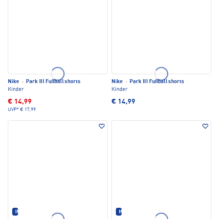
Nike
·
Park III Fußballshorts
Nike
·
Park III Fußballshorts
Kinder
Kinder
€ 14,99
€ 14,99
UVP*
€ 17,99
IM SET ERHÄLTLICH
IM SET ERHÄLTLICH