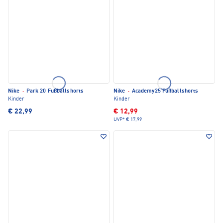
Nike
·
Park 20 Fußballshorts
Nike
·
Academy25 Fußballshorts
Kinder
Kinder
€ 22,99
€ 12,99
UVP*
€ 17,99