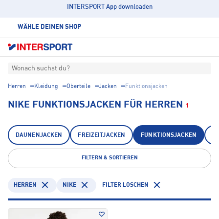
INTERSPORT App downloaden
WÄHLE DEINEN SHOP
Wonach suchst du?
Herren
Kleidung
Oberteile
Jacken
Funktionsjacken
NIKE FUNKTIONSJACKEN FÜR HERREN
1
DAUNENJACKEN
FREIZEITJACKEN
FUNKTIONSJACKEN
I
FILTERN & SORTIEREN
HERREN
NIKE
FILTER LÖSCHEN