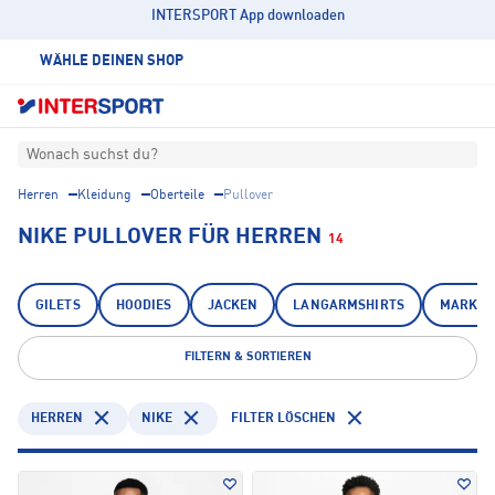
INTERSPORT App downloaden
WÄHLE DEINEN SHOP
Wonach suchst du?
Herren
Kleidung
Oberteile
Pullover
NIKE PULLOVER FÜR HERREN
14
GILETS
HOODIES
JACKEN
LANGARMSHIRTS
MARKIE
FILTERN & SORTIEREN
HERREN
NIKE
FILTER LÖSCHEN