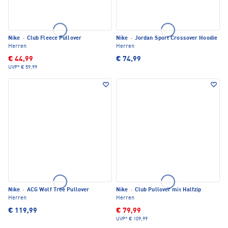
Nike
·
Club Fleece Pullover
Nike
·
Jordan Sport Crossover Hoodie
Herren
Herren
€ 44,99
€ 74,99
UVP*
€ 59,99
Nike
·
ACG Wolf Tree Pullover
Nike
·
Club Pullover mit Halfzip
Herren
Herren
€ 119,99
€ 79,99
UVP*
€ 109,99