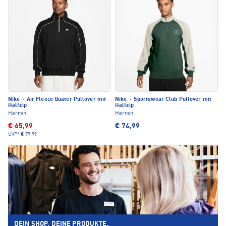
Nike
·
Air Fleece Quater Pullover mit
Nike
·
Sportswear Club Pullover mit
Halfzip
Halfzip
Herren
Herren
€ 65,99
€ 74,99
UVP*
€ 79,99
DEIN SHOP. DEINE PRODUKTE.