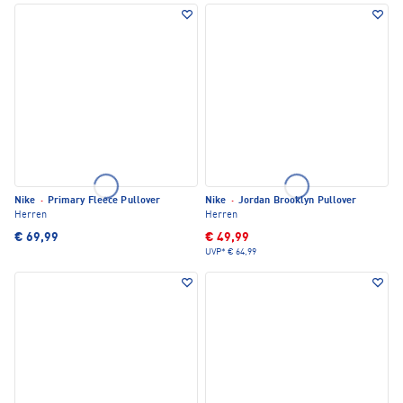
Nike
·
Primary Fleece Pullover
Nike
·
Jordan Brooklyn Pullover
Herren
Herren
€ 69,99
€ 49,99
UVP*
€ 64,99