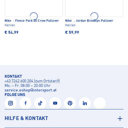
Nike
·
Fleece Park 20 Crew Pullover
Nike
·
Jordan Brooklyn Pullover
Herren
Herren
€ 54,99
€ 59,99
KONTAKT
+43 7242 600 204 (zum Ortstarif)
Mo. – Fr. 08:00 – 20:00 Uhr
service.eshop
@
intersport.at
FOLGE UNS
HILFE & KONTAKT