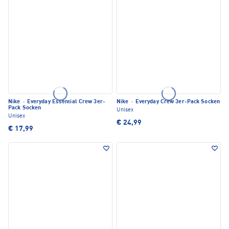
Nike
·
Everyday Essential Crew 3er-
Nike
·
Everyday Crew 3er-Pack Socken
Pack Socken
Unisex
Unisex
€ 24,99
€ 17,99