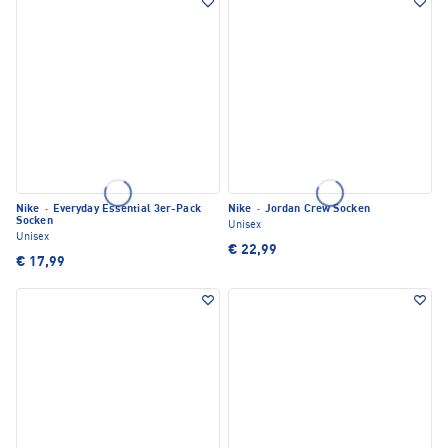
Nike
·
Everyday Essential 3er-Pack
Nike
·
Jordan Crew Socken
Socken
Unisex
Unisex
€ 22,99
€ 17,99