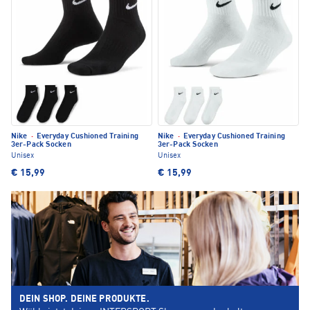
Nike
·
Everyday Cushioned Training
Nike
·
Everyday Cushioned Training
3er-Pack Socken
3er-Pack Socken
Unisex
Unisex
€ 15,99
€ 15,99
DEIN SHOP. DEINE PRODUKTE.