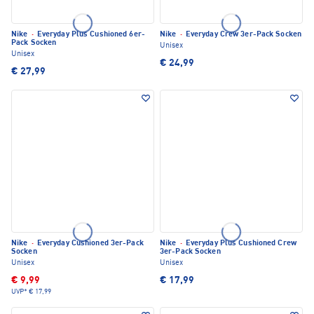
Nike
·
Everyday Plus Cushioned 6er-
Nike
·
Everyday Crew 3er-Pack Socken
Pack Socken
Unisex
Unisex
€ 24,99
€ 27,99
Nike
·
Everyday Cushioned 3er-Pack
Nike
·
Everyday Plus Cushioned Crew
Socken
3er-Pack Socken
Unisex
Unisex
€ 9,99
€ 17,99
UVP*
€ 17,99