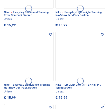
Nike
·
Everyday Cushioned Training
Nike
·
Everyday Lightweight Training
Crew 3er-Pack Socken
No-Show 3er-Pack Socken
Unisex
Unisex
€ 15,99
€ 15,99
Nike
·
Everyday Lightweight Training
Nike
·
ED ELVD CRW 3P TENNIS 144
No-Show 3er-Pack Socken
Tennissocken
Unisex
Unisex
€ 15,99
€ 19,99