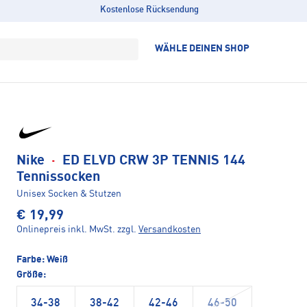
Kostenlose Rücksendung
WÄHLE DEINEN SHOP
Nike
·
ED ELVD CRW 3P TENNIS 144
Tennissocken
Unisex Socken & Stutzen
€ 19,99
Onlinepreis inkl. MwSt.
zzgl.
Versandkosten
Farbe:
Weiß
Größe:
34-38
38-42
42-46
46-50