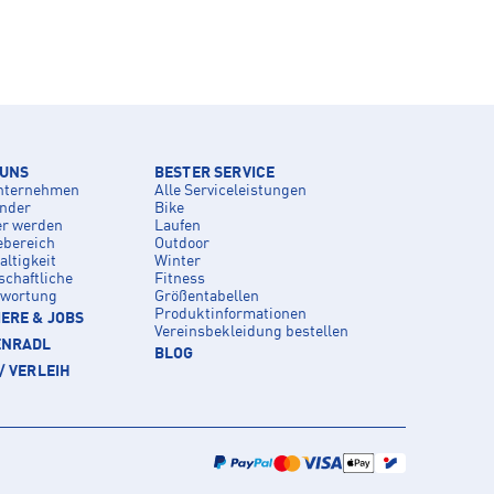
 UNS
BESTER SERVICE
nternehmen
Alle Serviceleistungen
inder
Bike
er werden
Laufen
ebereich
Outdoor
ltigkeit
Winter
schaftliche
Fitness
twortung
Größentabellen
Produktinformationen
ERE & JOBS
Vereinsbekleidung bestellen
ENRADL
BLOG
/ VERLEIH