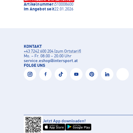
Artikelnummer:
510008600
Im Angebot seit
22.01.2026
KONTAKT
+43 7242 600 204 (zum Ortstarif)
Mo. – Fr. 08:00 – 20:00 Uhr
service.eshop
@
intersport.at
FOLGE UNS
Jetzt App downloaden!
Laden im
Jetzt bei
App Store
Google Play