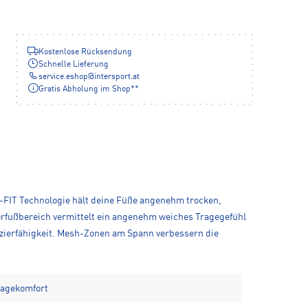
Kostenlose Rücksendung
Schnelle Lieferung
service.eshop
@
intersport.at
Gratis Abholung im Shop**
ri-FIT Technologie hält deine Füße angenehm trocken,
orfußbereich vermittelt ein angenehm weiches Tragegefühl
azierfähigkeit. Mesh-Zonen am Spann verbessern die
ragekomfort