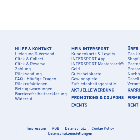
HILFE & KONTAKT
MEIN INTERSPORT
ÜBER
Lieferung & Versand
Kundenkarte & Loyalty
Das U
Click & Collect
INTERSPORT App
Shopf
Click & Reserve
INTERSPORT Mastercard®
Partn
Zahlung
Gold
Press
Rücksendung
Gutscheinkarte
Nachha
FAQ - Häufige Fragen
Gewinnspiele
Gesell
Rückrufaktionen
Zufriedenheitsgarantie
Veran
Betrugswarnungen
AKTUELLE WERBUNG
KARRI
Barrierefreiheitserklärung
PROMOTIONS & COUPONS
FIRM
Widerruf
EVENTS
RENT 
Impressum
AGB
Datenschutz
Cookie Policy
Datenschutzeinstellungen