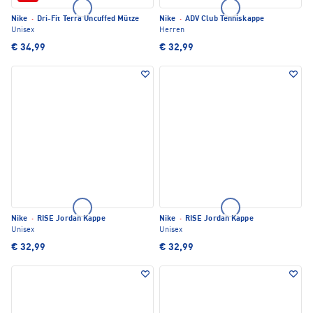
Nike
·
Dri-Fit Terra Uncuffed Mütze
Nike
·
ADV Club Tenniskappe
Unisex
Herren
€ 34,99
€ 32,99
Nike
·
RISE Jordan Kappe
Nike
·
RISE Jordan Kappe
Unisex
Unisex
€ 32,99
€ 32,99