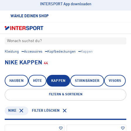
INTERSPORT App downloaden
WÄHLE DEINEN SHOP
Wonach suchst du?
Kleidung
Accessoires
Kopfbedeckungen
Kappen
NIKE KAPPEN
44
HAUBEN
HÜTE
KAPPEN
STIRNBÄNDER
VISORS
FILTERN & SORTIEREN
NIKE
FILTER LÖSCHEN