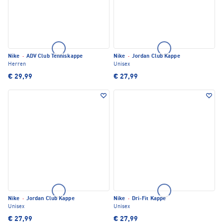
Nike
·
ADV Club Tenniskappe
Nike
·
Jordan Club Kappe
Herren
Unisex
€ 29,99
€ 27,99
Nike
·
Jordan Club Kappe
Nike
·
Dri-Fit Kappe
Unisex
Unisex
€ 27,99
€ 27,99