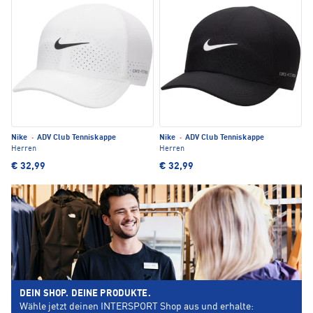
Nike
·
ADV Club Tenniskappe
Nike
·
ADV Club Tenniskappe
Herren
Herren
€ 32,99
€ 32,99
DEIN SHOP. DEINE PRODUKTE.
Wähle jetzt deinen INTERSPORT Shop aus und erhalte: