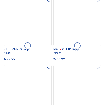
Nike
·
Club US Kappe
Nike
·
Club US Kappe
Kinder
Kinder
€ 22,99
€ 22,99