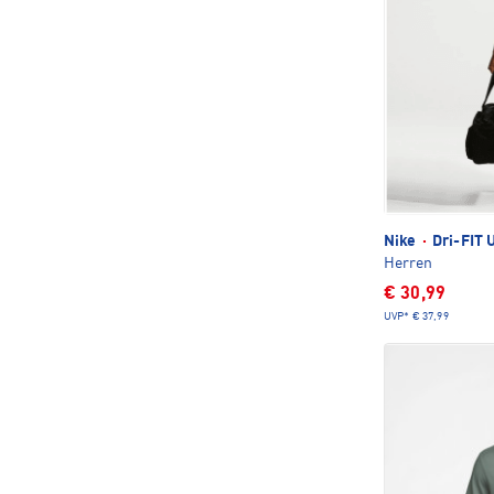
Nike
·
Dri-FIT 
Herren
€ 30,99
UVP*
€ 37,99