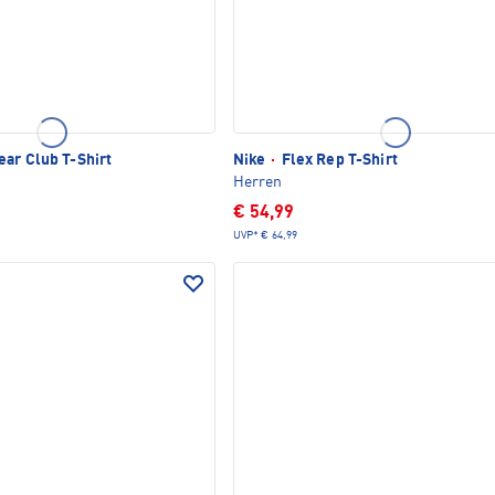
ar Club T-Shirt
Nike
·
Flex Rep T-Shirt
Herren
€ 54,99
UVP*
€ 64,99