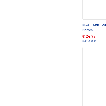
Nike
·
ACG T-Sh
Herren
€ 24,99
UVP*
€ 49,99