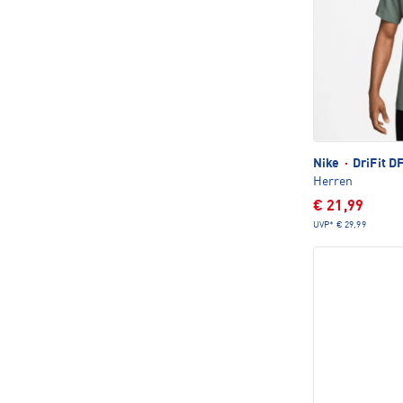
Nike
·
DriFit D
Herren
€ 21,99
UVP*
€ 29,99