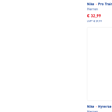
Nike
·
Pro Train
Herren
€ 32,99
UVP*
€ 39,99
Nike
·
Hyverse 
Herren