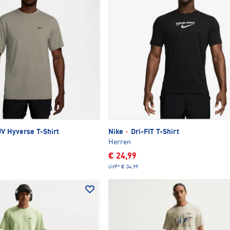
UV Hyverse T-Shirt
Nike
·
Dri-FIT T-Shirt
Herren
€ 24,99
UVP*
€ 34,99