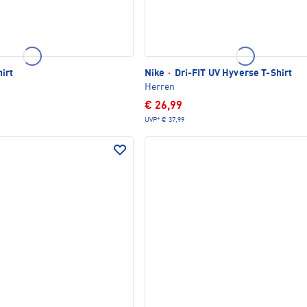
irt
Nike
·
Dri-FIT UV Hyverse T-Shirt
Herren
€ 26,99
UVP*
€ 37,99