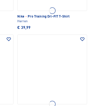
Nike
·
Pro Training Dri-FIT T-Shirt
Herren
€ 39,99