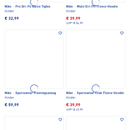
Nike
·
Pro Dri-Fit kurze Tights
Nike
·
Multi Dri-FIT Fleece Hoodie
Kinder
Kinder
€ 32,99
€ 39,99
UVP*
€ 54,99
Nike
·
Sportswear Trainingsanzug
Nike
·
Sportswear Club Fleece Hoodie
Kinder
Kinder
€ 59,99
€ 39,99
UVP*
€ 49,99