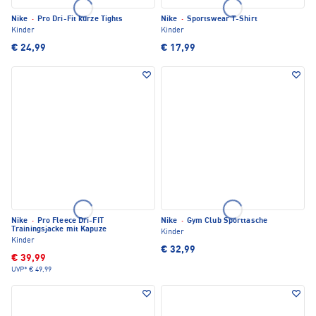
Nike
·
Pro Dri-Fit kurze Tights
Nike
·
Sportswear T-Shirt
Kinder
Kinder
€ 24,99
€ 17,99
Nike
·
Pro Fleece Dri-FIT
Nike
·
Gym Club Sporttasche
Trainingsjacke mit Kapuze
Kinder
Kinder
€ 32,99
€ 39,99
UVP*
€ 49,99