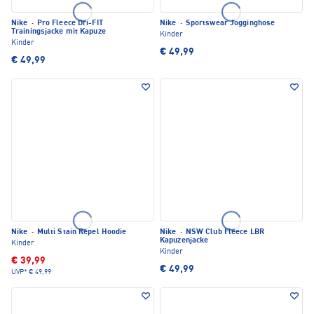
Nike
·
Pro Fleece Dri-FIT
Nike
·
Sportswear Jogginghose
Trainingsjacke mit Kapuze
Kinder
Kinder
€ 49,99
€ 49,99
Nike
·
Multi Stain Repel Hoodie
Nike
·
NSW Club Fleece LBR
Kapuzenjacke
Kinder
Kinder
€ 39,99
€ 49,99
UVP*
€ 49,99