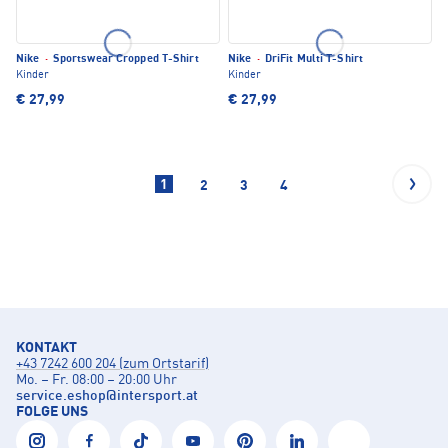
Nike
·
Sportswear Cropped T-Shirt
Nike
·
DriFit Multi T-Shirt
Kinder
Kinder
€ 27,99
€ 27,99
1
2
3
4
KONTAKT
+43 7242 600 204 (zum Ortstarif)
Mo. – Fr. 08:00 – 20:00 Uhr
service.eshop
@
intersport.at
FOLGE UNS