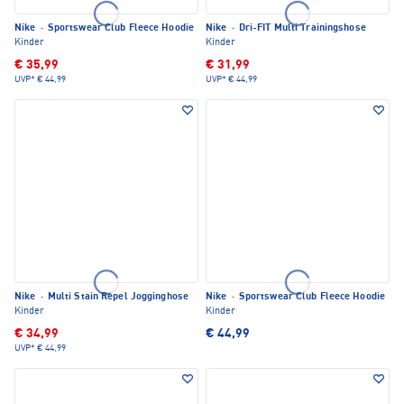
Nike
·
Sportswear Club Fleece Hoodie
Nike
·
Dri-FIT Multi Trainingshose
Kinder
Kinder
€ 35,99
€ 31,99
UVP*
€ 44,99
UVP*
€ 44,99
Nike
·
Multi Stain Repel Jogginghose
Nike
·
Sportswear Club Fleece Hoodie
Kinder
Kinder
€ 34,99
€ 44,99
UVP*
€ 44,99