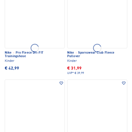
Nike
·
Pro Fleece Dri-FIT
Nike
·
Sportswear Club Fleece
Trainingshose
Pullover
Kinder
Kinder
€ 42,99
€ 31,99
UVP*
€ 39,99