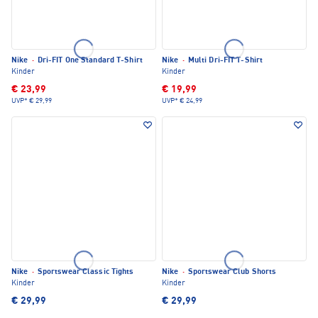
Nike
·
Dri-FIT One Standard T-Shirt
Nike
·
Multi Dri-FIT T-Shirt
Kinder
Kinder
€ 23,99
€ 19,99
UVP*
€ 29,99
UVP*
€ 24,99
Nike
·
Sportswear Classic Tights
Nike
·
Sportswear Club Shorts
Kinder
Kinder
€ 29,99
€ 29,99