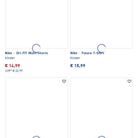
Nike
·
Dri-FIT Multi Shorts
Nike
·
Futura T-Shirt
Kinder
Kinder
€ 14,99
€ 15,99
UVP*
€ 22,99