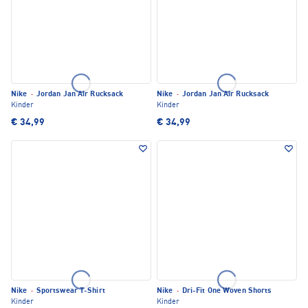
Nike
·
Jordan Jan Air Rucksack
Nike
·
Jordan Jan Air Rucksack
Kinder
Kinder
€ 34,99
€ 34,99
Nike
·
Sportswear T-Shirt
Nike
·
Dri-Fit One Woven Shorts
Kinder
Kinder