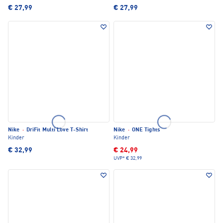
€ 27,99
€ 27,99
Nike
·
DriFit Multi Love T-Shirt
Nike
·
ONE Tights
Kinder
Kinder
€ 32,99
€ 24,99
UVP*
€ 32,99