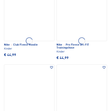
Nike
·
Club Fleece Hoodie
Nike
·
Pro Fleece Dri-FIT
Trainingshose
Kinder
Kinder
€ 44,99
€ 44,99