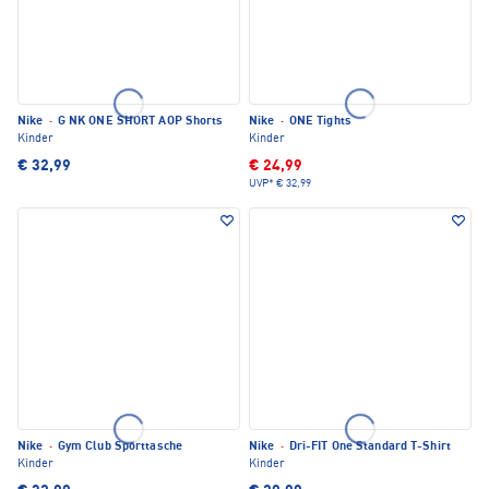
Nike
·
G NK ONE SHORT AOP Shorts
Nike
·
ONE Tights
Kinder
Kinder
€ 32,99
€ 24,99
UVP*
€ 32,99
Nike
·
Gym Club Sporttasche
Nike
·
Dri-FIT One Standard T-Shirt
Kinder
Kinder