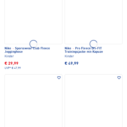
Nike
·
Sportswear Club Fleece
Nike
·
Pro Fleece Dri-FIT
Jogginghose
Trainingsjacke mit Kapuze
Kinder
Kinder
€ 29,99
€ 49,99
UVP*
€ 47,99