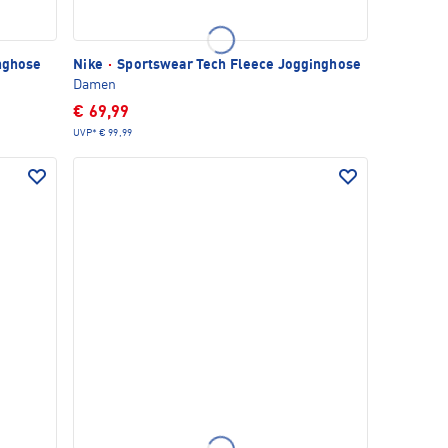
nghose
Nike
·
Sportswear Tech Fleece Jogginghose
Damen
€ 69,99
UVP*
€ 99,99