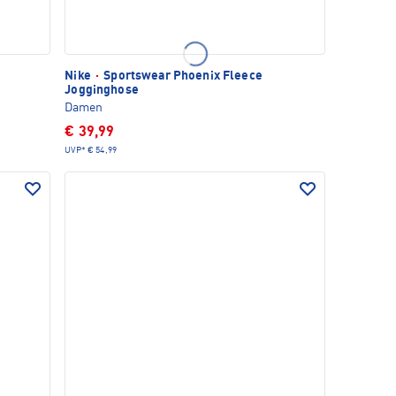
Nike
·
Sportswear Phoenix Fleece
Jogginghose
Damen
€ 39,99
UVP*
€ 54,99