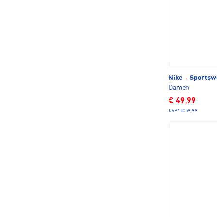
Nike
·
Sportswe
Damen
€ 49,99
UVP*
€ 59,99