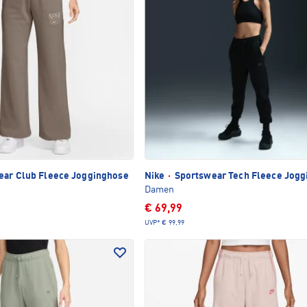
ar Club Fleece Jogginghose
Nike
·
Sportswear Tech Fleece Jogg
Damen
€ 69,99
UVP*
€ 99,99