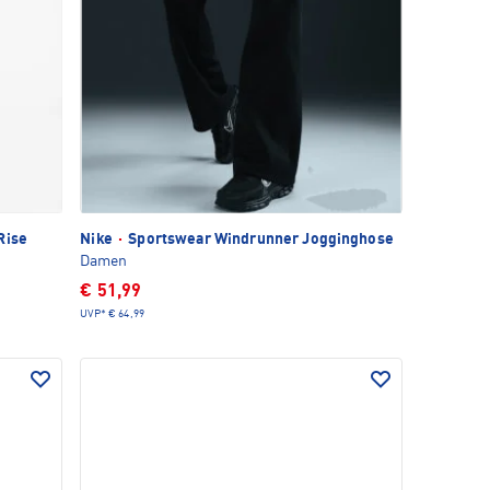
Rise
Nike
·
Sportswear Windrunner Jogginghose
Damen
€ 51,99
UVP*
€ 64,99