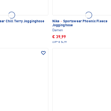
ar Chill Terry Jogginghose
Nike
·
Sportswear Phoenix Fleece
Jogginghose
Damen
€ 39,99
UVP*
€ 54,99