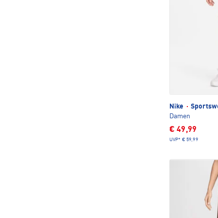
Nike
·
Sportswe
Damen
€ 49,99
UVP*
€ 59,99