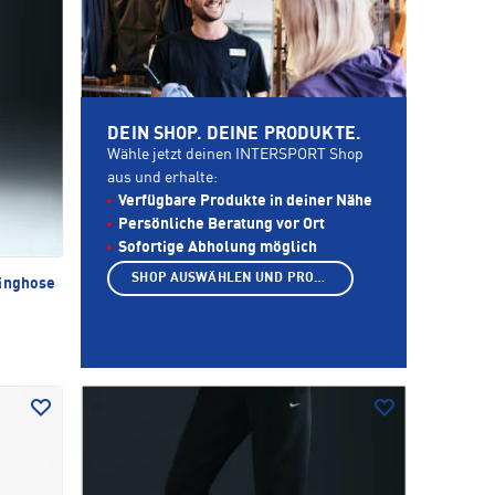
DEIN SHOP. DEINE PRODUKTE.
Wähle jetzt deinen INTERSPORT Shop
aus und erhalte:
Verfügbare Produkte in deiner Nähe
Persönliche Beratung vor Ort
Sofortige Abholung möglich
SHOP AUSWÄHLEN UND PRODUKTE ANZEIGEN
inghose