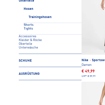
Unterteile
Hosen
Trainingshosen
Shorts
Tights
Accessoires
Kleider & Röcke
Oberteile
Unterwäsche
Nike
·
Sportswe
SCHUHE
Damen
€ 49,99
AUSRÜSTUNG
UVP*
€ 59,99