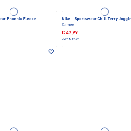
ar Phoenix Fleece
Nike
·
Sportswear Chill Terry Joggi
Damen
€ 47,99
UVP*
€ 59,99