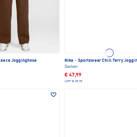
leece Jogginghose
Nike
·
Sportswear Chill Terry Joggi
Damen
€ 47,99
UVP*
€ 59,99