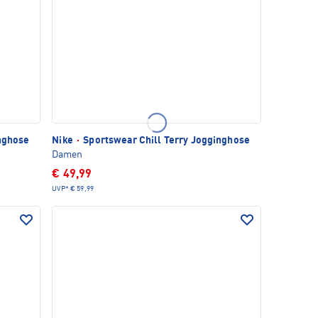
nghose
Nike
·
Sportswear Chill Terry Jogginghose
Damen
€ 49,99
UVP*
€ 59,99