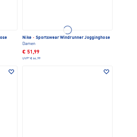
hose
Nike
·
Sportswear Windrunner Jogginghose
Damen
€ 51,99
UVP*
€ 64,99