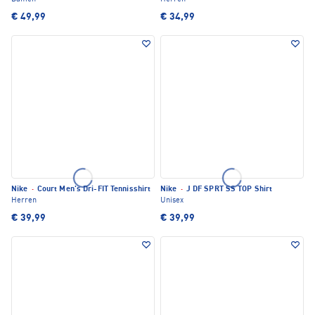
€ 49,99
€ 34,99
Nike
·
Court Men's Dri-FIT Tennisshirt
Nike
·
J DF SPRT SS TOP Shirt
Herren
Unisex
€ 39,99
€ 39,99