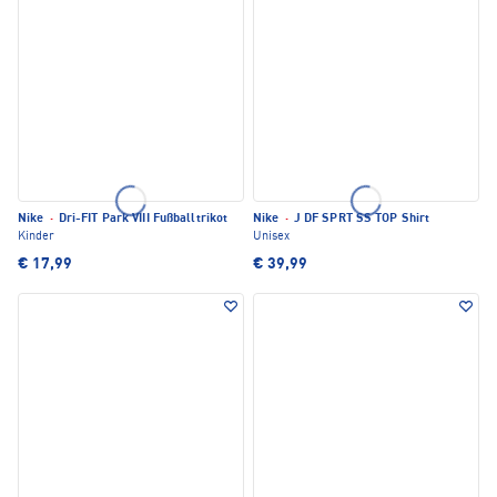
Nike
·
Dri-FIT Park VIII Fußballtrikot
Nike
·
J DF SPRT SS TOP Shirt
Kinder
Unisex
€ 17,99
€ 39,99