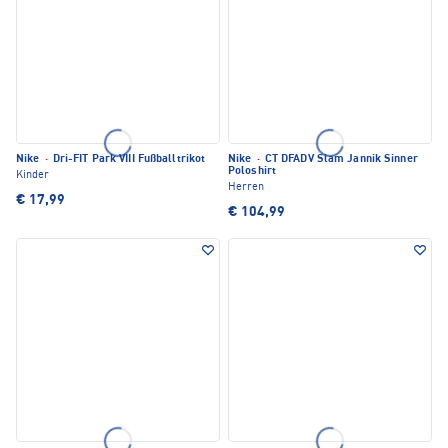
Nike
·
Dri-FIT Park VIII Fußballtrikot
Nike
·
CT DFADV Slam Jannik Sinner
Poloshirt
Kinder
Herren
€ 17,99
€ 104,99