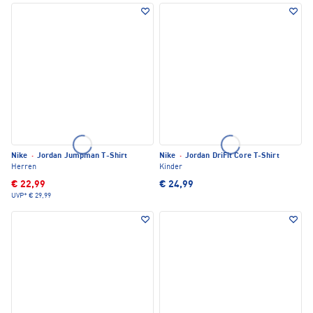
Nike
·
Jordan Jumpman T-Shirt
Nike
·
Jordan DriFit Core T-Shirt
Herren
Kinder
€ 22,99
€ 24,99
UVP*
€ 29,99