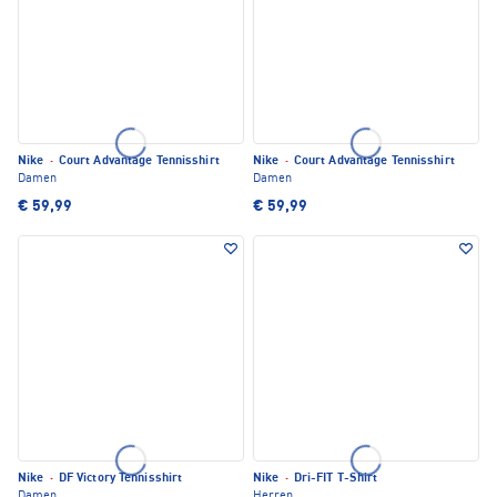
Nike
·
Court Advantage Tennisshirt
Nike
·
Court Advantage Tennisshirt
Damen
Damen
€ 59,99
€ 59,99
Nike
·
DF Victory Tennisshirt
Nike
·
Dri-FIT T-Shirt
Damen
Herren