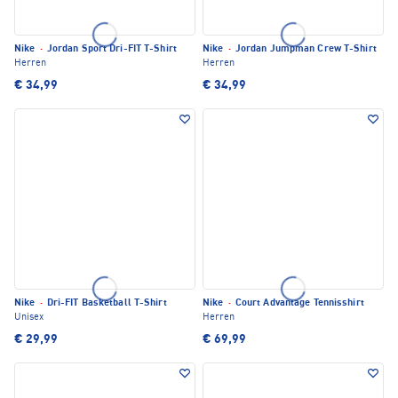
Nike
·
Jordan Sport Dri-FIT T-Shirt
Nike
·
Jordan Jumpman Crew T-Shirt
Herren
Herren
€ 34,99
€ 34,99
Nike
·
Dri-FIT Basketball T-Shirt
Nike
·
Court Advantage Tennisshirt
Unisex
Herren
€ 29,99
€ 69,99