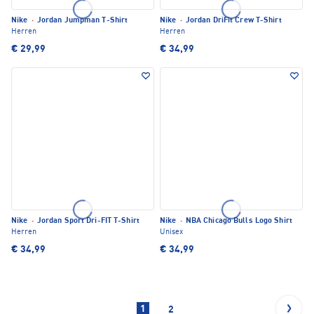
Nike
·
Jordan Jumpman T-Shirt
Nike
·
Jordan DriFit Crew T-Shirt
Herren
Herren
€ 29,99
€ 34,99
Nike
·
Jordan Sport Dri-FIT T-Shirt
Nike
·
NBA Chicago Bulls Logo Shirt
Herren
Unisex
€ 34,99
€ 34,99
1
2