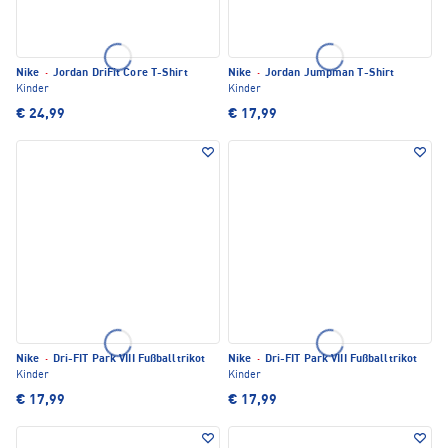
Nike
·
Jordan DriFit Core T-Shirt
Nike
·
Jordan Jumpman T-Shirt
Kinder
Kinder
€ 24,99
€ 17,99
Nike
·
Dri-FIT Park VIII Fußballtrikot
Nike
·
Dri-FIT Park VIII Fußballtrikot
Kinder
Kinder
€ 17,99
€ 17,99