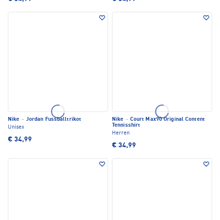
Nike
·
Jordan Fussballtrikot
Nike
·
Court Max90 Original Content
Tennisshirt
Unisex
Herren
€ 34,99
€ 34,99