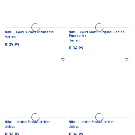
Nike
·
Court Victory Tennisshirt
Nike
·
Court Max90 Original Content
Tennisshirt
Herren
Herren
€ 39,99
€ 34,99
Nike
·
Jordan Fussballtrikot
Nike
·
Jordan Fussballtrikot
Unisex
Unisex
€ 34,99
€ 34,99