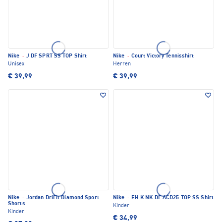
Nike
·
J DF SPRT SS TOP Shirt
Nike
·
Court Victory Tennisshirt
Unisex
Herren
€ 39,99
€ 39,99
Nike
·
Jordan DriFit Diamond Sport
Nike
·
EH K NK DF ACD25 TOP SS Shirt
Shorts
Kinder
Kinder
€ 34,99