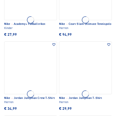
Nike
·
Academy+ Fußballtrikot
Nike
·
Court Slam Ultimate Tennispolo
Kinder
Herren
€ 27,99
€ 94,99
Nike
·
Jordan Jumpman Crew T-Shirt
Nike
·
Jordan Jumpman T-Shirt
Herren
Herren
€ 34,99
€ 29,99