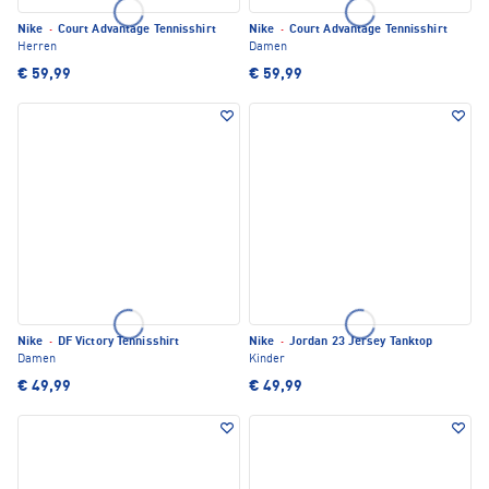
Nike
·
Court Advantage Tennisshirt
Nike
·
Court Advantage Tennisshirt
Herren
Damen
€ 59,99
€ 59,99
Nike
·
DF Victory Tennisshirt
Nike
·
Jordan 23 Jersey Tanktop
Damen
Kinder
€ 49,99
€ 49,99