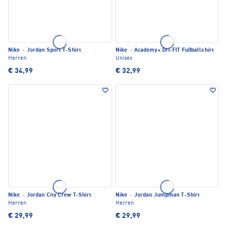
Nike
·
Jordan Sport T-Shirt
Nike
·
Academy+ Dri-FIT Fußballshirt
Herren
Unisex
€ 34,99
€ 32,99
Nike
·
Jordan City Crew T-Shirt
Nike
·
Jordan Jumpman T-Shirt
Herren
Herren
€ 29,99
€ 29,99