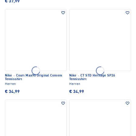
€ 37,99
Nike
·
Court Max90 Original Content
Nike
·
CT STD Heritage SP26
Tennisshirt
Tennisshirt
Herren
Herren
€ 34,99
€ 34,99